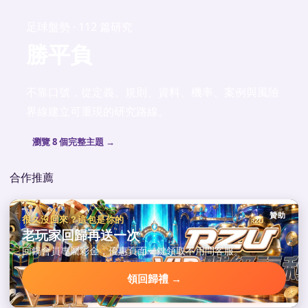
足球盤勢 · 112 篇研究
勝平負
不靠口號，從定義、規則、資料、機率、案例與風險
界線建立可重現的研究路線。
瀏覽 8 個完整主題 →
合作推薦
贊助
很久沒回來？這包是你的
老玩家回歸再送一次
回鍋會員專屬彩金，優惠頁面一鍵領取不用問客服。
領回歸禮 →