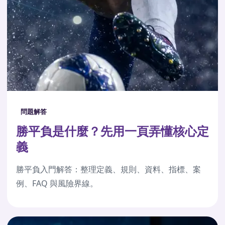
問題解答
勝平負是什麼？先用一頁弄懂核心定
義
勝平負入門解答：整理定義、規則、資料、指標、案
例、FAQ 與風險界線。