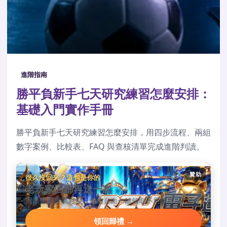
進階指南
勝平負新手七天研究練習怎麼安排：
基礎入門實作手冊
勝平負新手七天研究練習怎麼安排，用四步流程、兩組
數字案例、比較表、FAQ 與查核清單完成進階判讀。
贊助
很久沒回來？這包是你的
老玩家回歸再送一次
回鍋會員專屬彩金，優惠頁面一鍵領取不用問客服。
領回歸禮 →