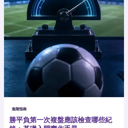
進階指南
勝平負第一次複盤應該檢查哪些紀