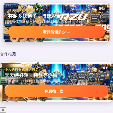
贊助
你現在卡在哪一階？
存越多送越多，階梯彩金
累積儲值達標自動解鎖對應彩金，階梯越高送越狠。
看我能領多少 →
合作推薦
贊助
今天的轉盤還沒人轉走
天天轉好運，轉盤等你抽
單筆存款 3000 就送轉盤機會，最高 2888 每天都能中。
免費抽一次 →
×