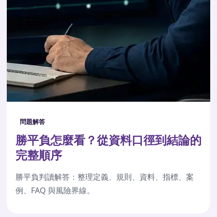
問題解答
勝平負怎麼看？從資料口徑到結論的
完整順序
勝平負判讀解答：整理定義、規則、資料、指標、案
例、FAQ 與風險界線。