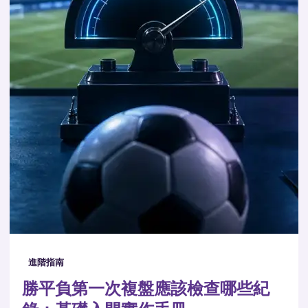
進階指南
勝平負第一次複盤應該檢查哪些紀