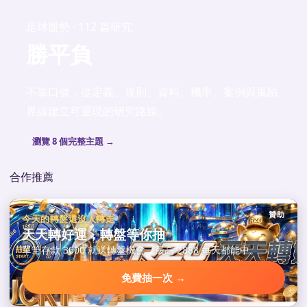
足球盤勢 · 112 篇研究
勝平負
不靠口號，從定義、規則、資料、機率、案例與風險
界線建立可重現的研究路線。
瀏覽 8 個完整主題 →
合作推薦
贊助
今天的轉盤還沒人轉走
天天轉好運，轉盤等你抽
單筆存款 3000 就送轉盤機會，最高 2888 每天都能中。
免費抽一次 →