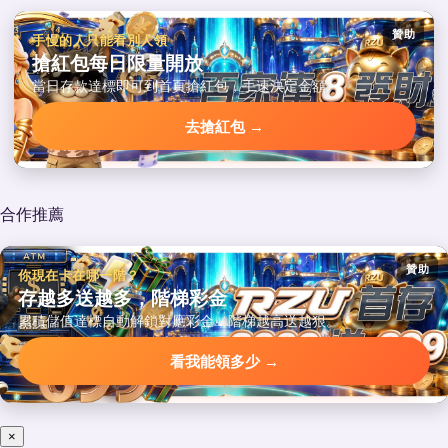
贊助
手慢的人只能看別人領
搶紅包每日限量開放
當日存款達標即可到首頁搶紅包，手速決定金額。
去搶紅包 →
合作推薦
贊助
你現在卡在哪一階？
存越多送越多，階梯彩金
累積儲值達標自動解鎖對應彩金，階梯越高送越狠。
看我能領多少 →
×