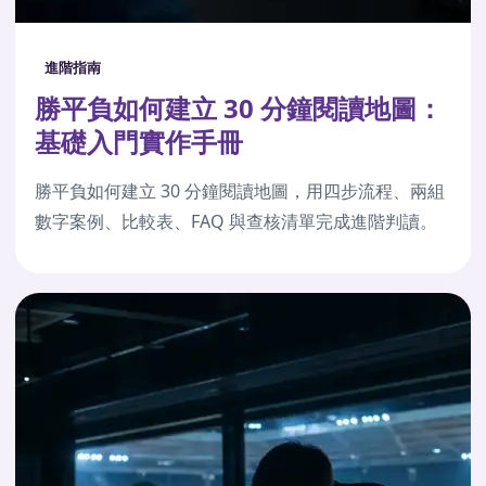
進階指南
勝平負如何建立 30 分鐘閱讀地圖：
基礎入門實作手冊
勝平負如何建立 30 分鐘閱讀地圖，用四步流程、兩組
數字案例、比較表、FAQ 與查核清單完成進階判讀。