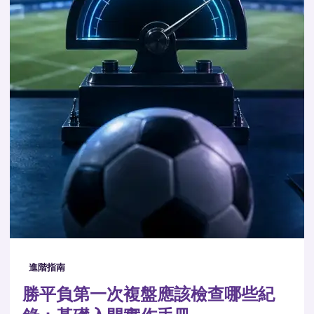
進階指南
勝平負第一次複盤應該檢查哪些紀