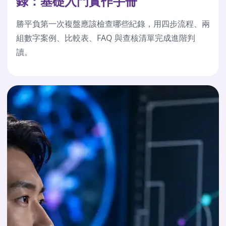
錄：基礎入門實作手冊
勝平負第一次複盤應該檢查哪些紀錄，用四步流程、兩
組數字案例、比較表、FAQ 與查核清單完成進階判
讀。