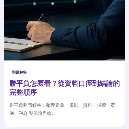
問題解答
勝平負怎麼看？從資料口徑到結論的
完整順序
勝平負判讀解答：整理定義、規則、資料、指標、案
例、FAQ 與風險界線。