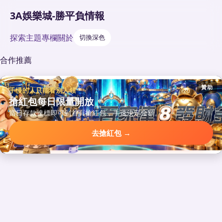
3A娛樂城-勝平負情報
探索
主題
專欄
關於
切換深色
合作推薦
贊助
手慢的人只能看別人領
搶紅包每日限量開放
當日存款達標即可到首頁搶紅包，手速決定金額。
去搶紅包 →