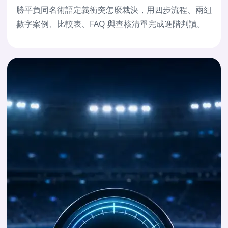
勝平負同名術語定義衝突怎麼裁決，用四步流程、兩組
數字案例、比較表、FAQ 與查核清單完成進階判讀。