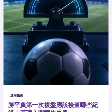
進階指南
勝平負第一次複盤應該檢查哪些紀