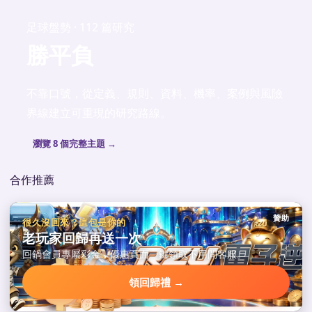
足球盤勢 · 112 篇研究
勝平負
不靠口號，從定義、規則、資料、機率、案例與風險
界線建立可重現的研究路線。
瀏覽 8 個完整主題 →
合作推薦
贊助
很久沒回來？這包是你的
老玩家回歸再送一次
回鍋會員專屬彩金，優惠頁面一鍵領取不用問客服。
領回歸禮 →