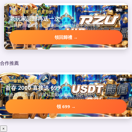
贊助
很久沒回來？這包是你的
老玩家回歸再送一次
回鍋會員專屬彩金，優惠頁面一鍵領取不用問客服。
領回歸禮 →
合作推薦
贊助
第一筆就多三成本金
首存 2000 直接送 699
新會員限定加碼，碼量只要彩金五倍，領完就能玩。
領 699 →
×