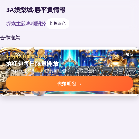
3A娛樂城-勝平負情報
探索
主題
專欄
關於
切換深色
合作推薦
贊助
手慢的人只能看別人領
搶紅包每日限量開放
當日存款達標即可到首頁搶紅包，手速決定金額。
去搶紅包 →