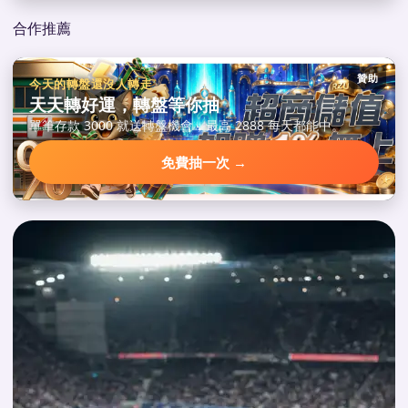
合作推薦
贊助
今天的轉盤還沒人轉走
天天轉好運，轉盤等你抽
單筆存款 3000 就送轉盤機會，最高 2888 每天都能中。
免費抽一次 →