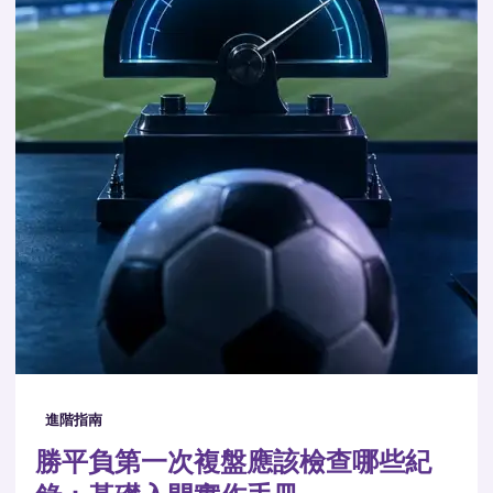
進階指南
勝平負第一次複盤應該檢查哪些紀