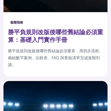
進階指南
勝平負規則改版後哪些舊結論必須重
算：基礎入門實作手冊
勝平負規則改版後哪些舊結論必須重算，用四步流程、
兩組數字案例、比較表、FAQ 與查核清單完成進階判
讀。