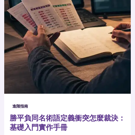
進階指南
勝平負同名術語定義衝突怎麼裁決：
基礎入門實作手冊