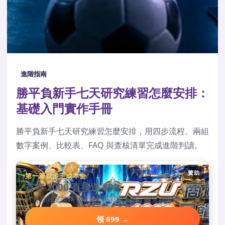
進階指南
勝平負新手七天研究練習怎麼安排：
基礎入門實作手冊
勝平負新手七天研究練習怎麼安排，用四步流程、兩組
數字案例、比較表、FAQ 與查核清單完成進階判讀。
贊助
第一筆就多三成本金
首存 2000 直接送 699
新會員限定加碼，碼量只要彩金五倍，領完就能玩。
領 699 →