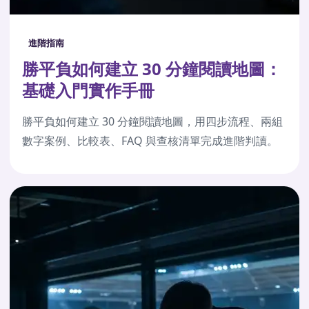
進階指南
勝平負如何建立 30 分鐘閱讀地圖：
基礎入門實作手冊
勝平負如何建立 30 分鐘閱讀地圖，用四步流程、兩組
數字案例、比較表、FAQ 與查核清單完成進階判讀。