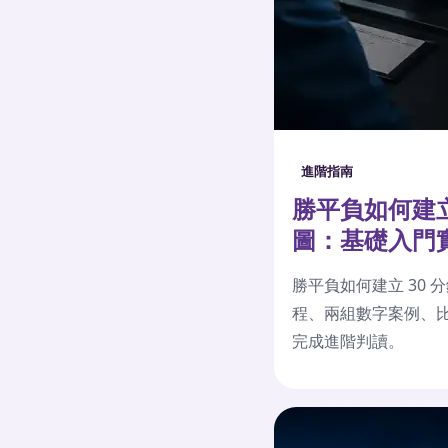
進階指南
勝平負如何建立
圖：基礎入門
勝平負如何建立 30
程、兩組數字案例、比
完成進階判讀。