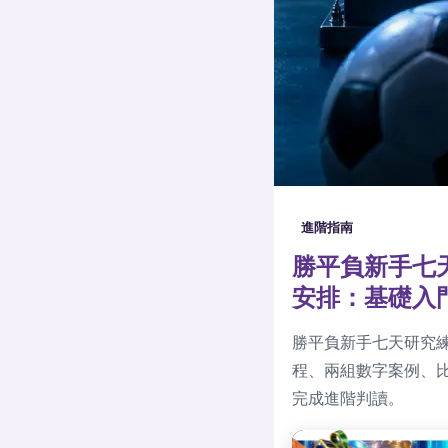
進階指南
勝平負新手七
安排：基礎入
勝平負新手七天研究
程、兩組數字案例、比
完成進階判讀。