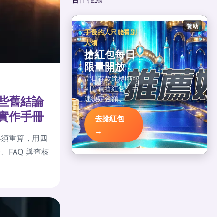
贊助
手慢的人只能看別
人領
搶紅包每日
限量開放
當日存款達標即可
到首頁搶紅包，手
些舊結論
速決定金額。
實作手冊
去搶紅包
→
必須重算，用四
FAQ 與查核