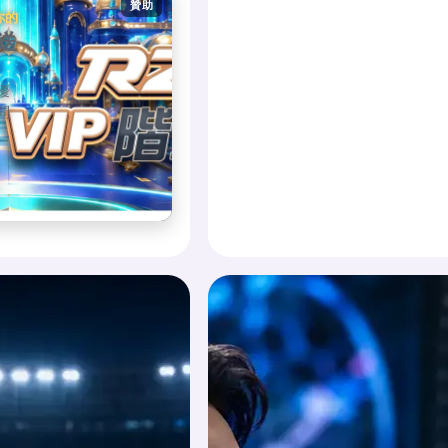
贊助
你的
送
優
問