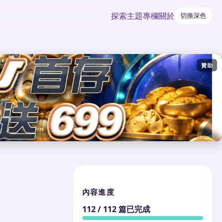
探索
主題
專欄
關於
切換深色
贊助
內容進度
112 / 112 篇已完成