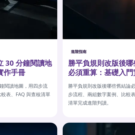
進階指南
 30 分鐘閱讀地
勝平負規則改版後哪
實作手冊
必須重算：基礎入門
 分鐘閱讀地圖，用四步流
勝平負規則改版後哪些舊結論
較表、FAQ 與查核清單
步流程、兩組數字案例、比較表、
清單完成進階判讀。