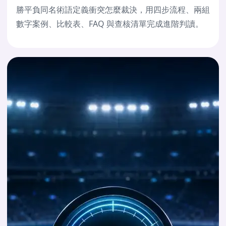
勝平負同名術語定義衝突怎麼裁決，用四步流程、兩組
數字案例、比較表、FAQ 與查核清單完成進階判讀。