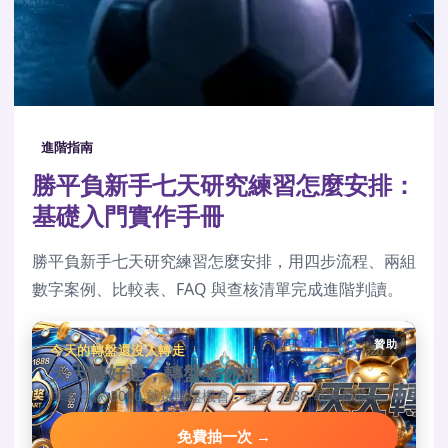
進階指南
勝平負新手七天研究練習怎麼安排：
基礎入門實作手冊
勝平負新手七天研究練習怎麼安排，用四步流程、兩組
數字案例、比較表、FAQ 與查核清單完成進階判讀。
贊助
今天的轉盤還沒人轉走
天天轉好運，轉盤等你抽
單筆存款 3000 就送轉盤機會，最高 2888 每天都能中。
免費抽一次 →