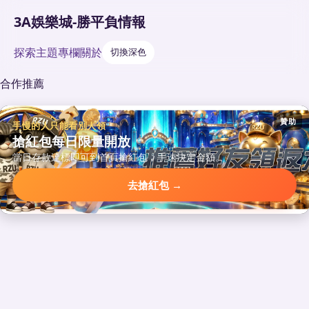
3A娛樂城-勝平負情報
探索
主題
專欄
關於
切換深色
合作推薦
贊助
手慢的人只能看別人領
搶紅包每日限量開放
當日存款達標即可到首頁搶紅包，手速決定金額。
去搶紅包 →