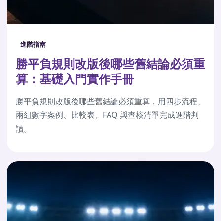
進階指南
勝平負規則改版後哪些舊結論必須重
算：基礎入門實作手冊
勝平負規則改版後哪些舊結論必須重算，用四步流程、
兩組數字案例、比較表、FAQ 與查核清單完成進階判
讀。