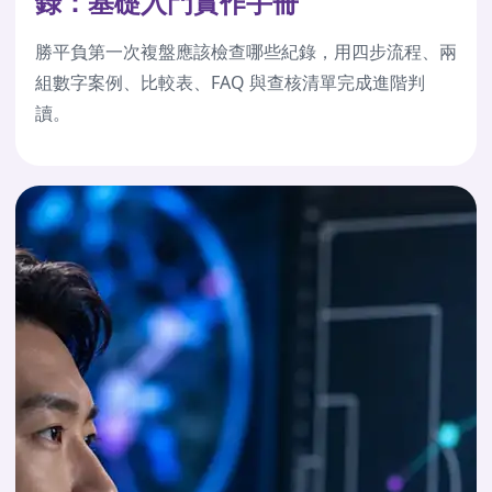
錄：基礎入門實作手冊
勝平負第一次複盤應該檢查哪些紀錄，用四步流程、兩
組數字案例、比較表、FAQ 與查核清單完成進階判
讀。