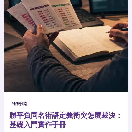
進階指南
勝平負同名術語定義衝突怎麼裁決：
基礎入門實作手冊