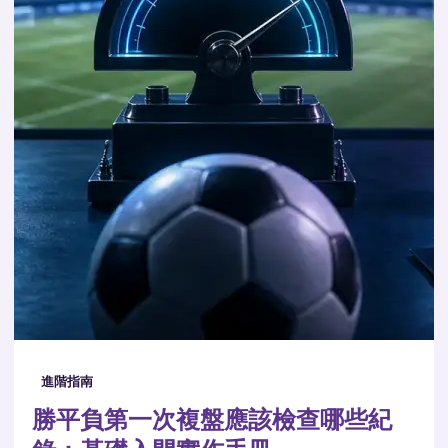
進階指南
勝平負第一次複盤應該檢查哪些紀