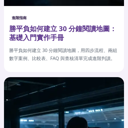
進階指南
勝平負如何建立 30 分鐘閱讀地圖：
基礎入門實作手冊
勝平負如何建立 30 分鐘閱讀地圖，用四步流程、兩組
數字案例、比較表、FAQ 與查核清單完成進階判讀。