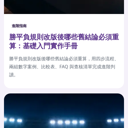
進階指南
勝平負規則改版後哪些舊結論必須重
算：基礎入門實作手冊
勝平負規則改版後哪些舊結論必須重算，用四步流程、
兩組數字案例、比較表、FAQ 與查核清單完成進階判
讀。