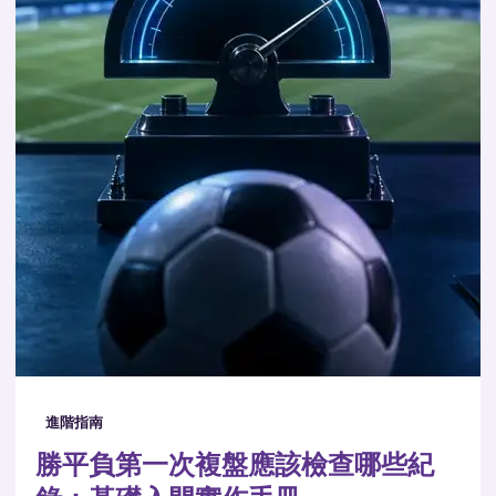
進階指南
勝平負第一次複盤應該檢查哪些紀