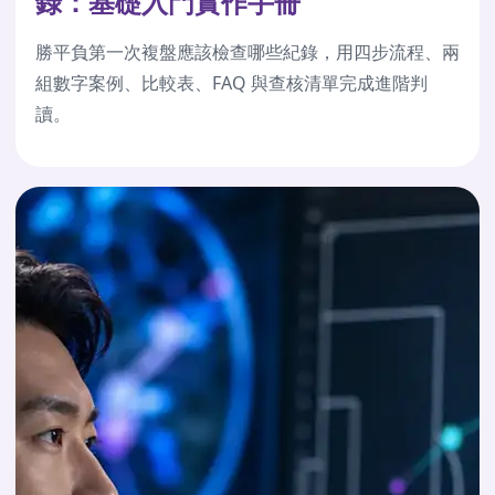
錄：基礎入門實作手冊
勝平負第一次複盤應該檢查哪些紀錄，用四步流程、兩
組數字案例、比較表、FAQ 與查核清單完成進階判
讀。