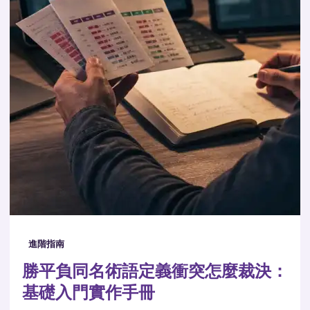
進階指南
勝平負同名術語定義衝突怎麼裁決：
基礎入門實作手冊