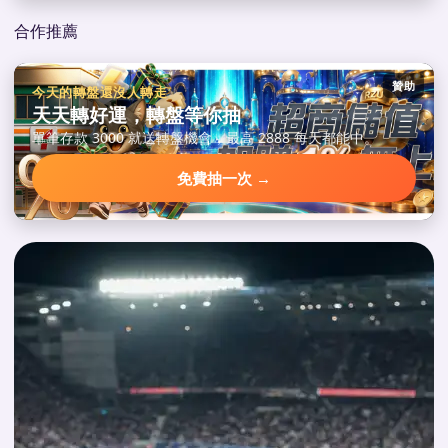
合作推薦
贊助
今天的轉盤還沒人轉走
天天轉好運，轉盤等你抽
單筆存款 3000 就送轉盤機會，最高 2888 每天都能中。
免費抽一次 →