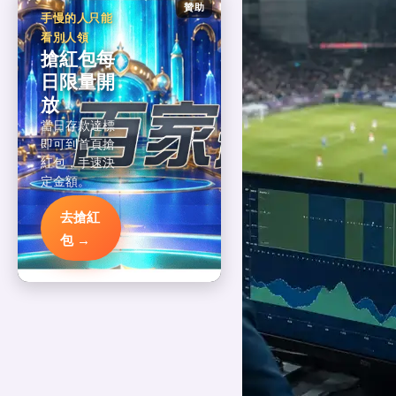
贊助
手慢的人只能
看別人領
搶紅包每
日限量開
放
當日存款達標
即可到首頁搶
紅包，手速決
定金額。
去搶紅
包 →