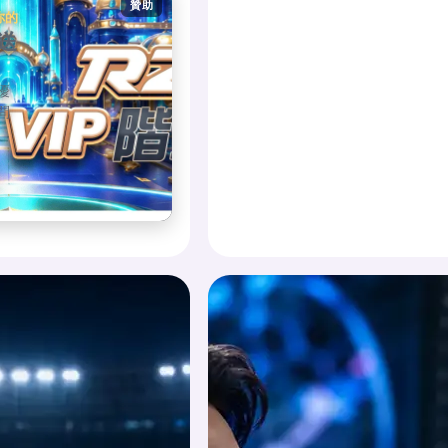
贊助
你的
送
優
問