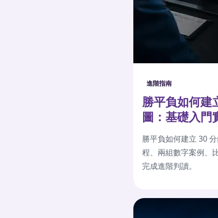
進階指南
勝平負如何建立
圖：基礎入門
勝平負如何建立 30
程、兩組數字案例、比
完成進階判讀。