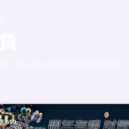
研究
負
、規則、資料、機率、案例與風險界線建立可重現的研究路線。
送 699
只要彩金五倍，領完就能玩。