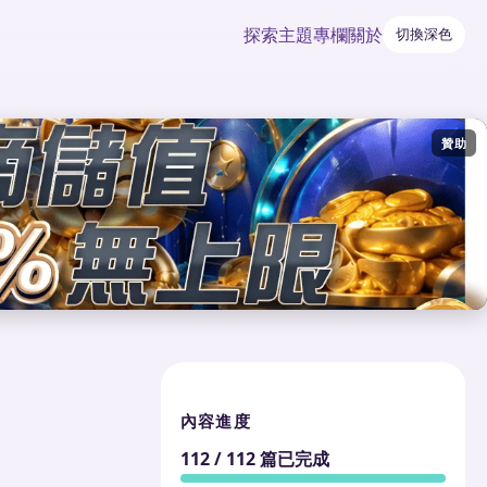
探索
主題
專欄
關於
切換深色
贊助
內容進度
112 / 112 篇已完成