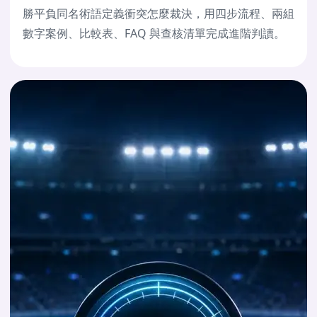
勝平負同名術語定義衝突怎麼裁決，用四步流程、兩組
數字案例、比較表、FAQ 與查核清單完成進階判讀。