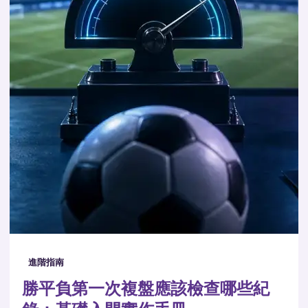
進階指南
勝平負第一次複盤應該檢查哪些紀