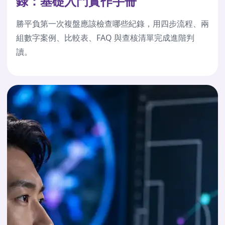
錄：基礎入門實作手冊
勝平負第一次複盤應該檢查哪些紀錄，用四步流程、兩
組數字案例、比較表、FAQ 與查核清單完成進階判
讀。