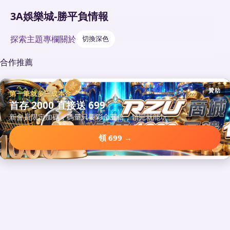
3A娛樂城-勝平負情報
探索
主題
專欄
關於
切換深色
合作推薦
贊助
第一筆就多三成本金
首存 2000 直接送 699
新會員限定加碼，碼量只要彩金五倍，領完就能玩。
領 699 →