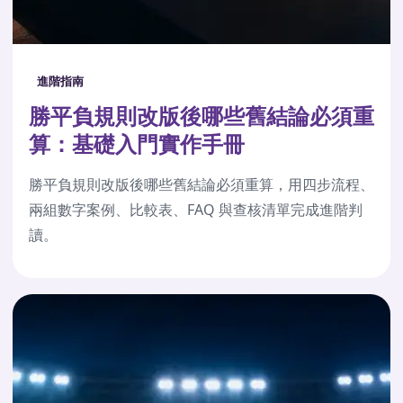
進階指南
勝平負規則改版後哪些舊結論必須重
算：基礎入門實作手冊
勝平負規則改版後哪些舊結論必須重算，用四步流程、
兩組數字案例、比較表、FAQ 與查核清單完成進階判
讀。