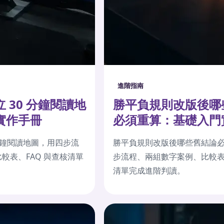
進階指南
 30 分鐘閱讀地
勝平負規則改版後哪
實作手冊
必須重算：基礎入門
 分鐘閱讀地圖，用四步流
勝平負規則改版後哪些舊結論
較表、FAQ 與查核清單
步流程、兩組數字案例、比較表、
清單完成進階判讀。