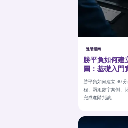
進階指南
勝平負如何建立
圖：基礎入門
勝平負如何建立 30
程、兩組數字案例、比
完成進階判讀。