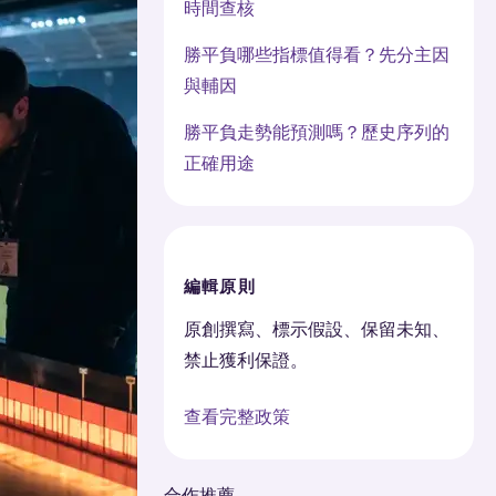
時間查核
勝平負哪些指標值得看？先分主因
與輔因
勝平負走勢能預測嗎？歷史序列的
正確用途
編輯原則
原創撰寫、標示假設、保留未知、
禁止獲利保證。
查看完整政策
合作推薦