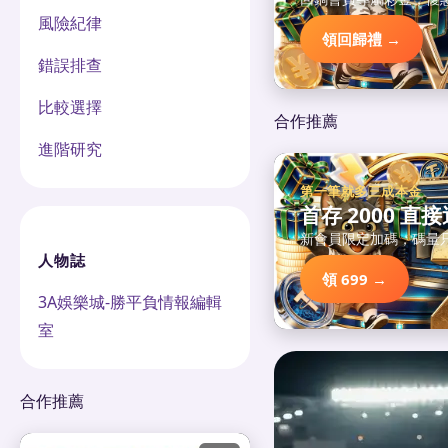
風險紀律
領回歸禮 →
錯誤排查
比較選擇
合作推薦
進階研究
第一筆就多三成本金
首存 2000 直接
新會員限定加碼，碼量
人物誌
領 699 →
3A娛樂城-勝平負情報編輯
室
合作推薦