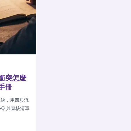
衝突怎麼
手冊
裁決，用四步流
Q 與查核清單