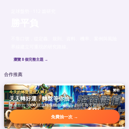
足球盤勢 · 112 篇研究
勝平負
不靠口號，從定義、規則、資料、機率、案例與風險
界線建立可重現的研究路線。
瀏覽 8 個完整主題 →
合作推薦
贊助
今天的轉盤還沒人轉走
天天轉好運，轉盤等你抽
單筆存款 3000 就送轉盤機會，最高 2888 每天都能中。
免費抽一次 →