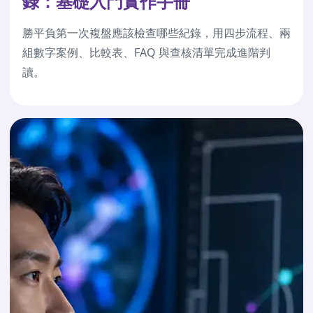
錄：基礎入門實作手冊
勝平負第一次複盤應該檢查哪些紀錄，用四步流程、兩
組數字案例、比較表、FAQ 與查核清單完成進階判
讀。