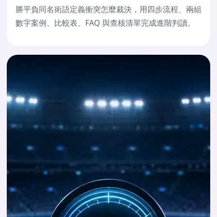
勝平負同名術語定義衝突怎麼裁決，用四步流程、兩組
數字案例、比較表、FAQ 與查核清單完成進階判讀。