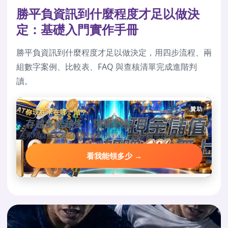
勝平負資訊到什麼程度才足以做決
定：基礎入門實作手冊
勝平負資訊到什麼程度才足以做決定，用四步流程、兩
組數字案例、比較表、FAQ 與查核清單完成進階判
讀。
贊助
你現在卡在哪一階？
存越多送越多，階梯彩金
累積儲值達標自動解鎖對應彩金，階梯越高送越狠。
看我能領多少 →