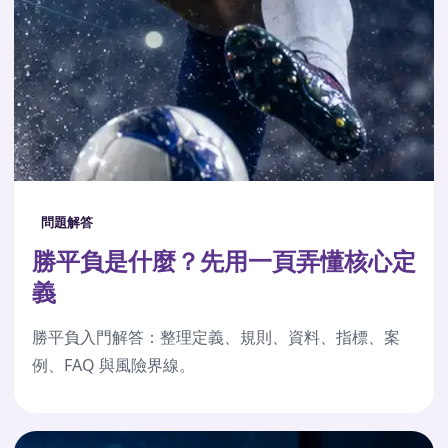
問題解答
勝平負是什麼？先用一頁弄懂核心定
義
勝平負入門解答：整理定義、規則、資料、指標、案
例、FAQ 與風險界線。