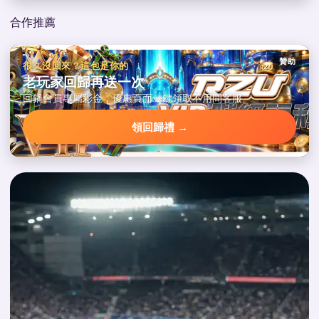
合作推薦
贊助
很久沒回來？這包是你的
老玩家回歸再送一次
回鍋會員專屬彩金，優惠頁面一鍵領取不用問客服。
領回歸禮 →