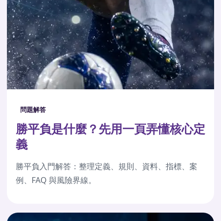
問題解答
勝平負是什麼？先用一頁弄懂核心定
義
勝平負入門解答：整理定義、規則、資料、指標、案
例、FAQ 與風險界線。