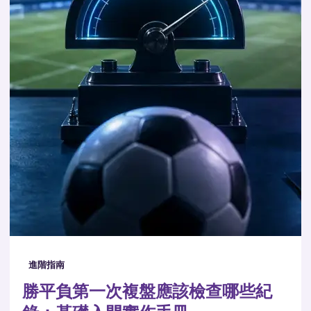
進階指南
勝平負第一次複盤應該檢查哪些紀