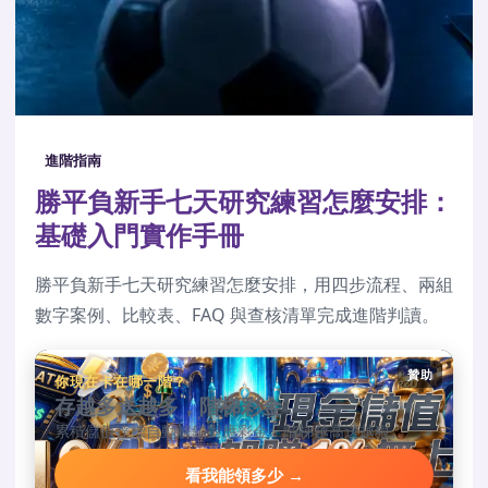
進階指南
勝平負新手七天研究練習怎麼安排：
基礎入門實作手冊
勝平負新手七天研究練習怎麼安排，用四步流程、兩組
數字案例、比較表、FAQ 與查核清單完成進階判讀。
贊助
你現在卡在哪一階？
存越多送越多，階梯彩金
累積儲值達標自動解鎖對應彩金，階梯越高送越狠。
看我能領多少 →