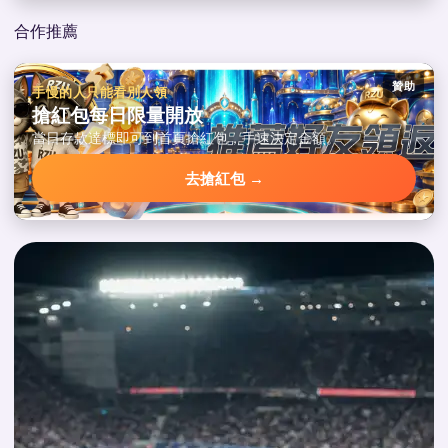
合作推薦
贊助
手慢的人只能看別人領
搶紅包每日限量開放
當日存款達標即可到首頁搶紅包，手速決定金額。
去搶紅包 →