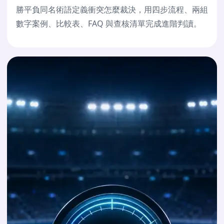
勝平負同名術語定義衝突怎麼裁決，用四步流程、兩組
數字案例、比較表、FAQ 與查核清單完成進階判讀。