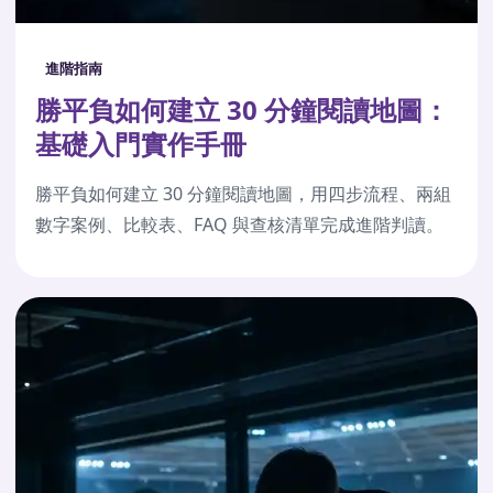
進階指南
勝平負如何建立 30 分鐘閱讀地圖：
基礎入門實作手冊
勝平負如何建立 30 分鐘閱讀地圖，用四步流程、兩組
數字案例、比較表、FAQ 與查核清單完成進階判讀。