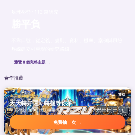
足球盤勢 · 112 篇研究
勝平負
不靠口號，從定義、規則、資料、機率、案例與風險
界線建立可重現的研究路線。
瀏覽 8 個完整主題 →
合作推薦
贊助
今天的轉盤還沒人轉走
天天轉好運，轉盤等你抽
單筆存款 3000 就送轉盤機會，最高 2888 每天都能中。
免費抽一次 →