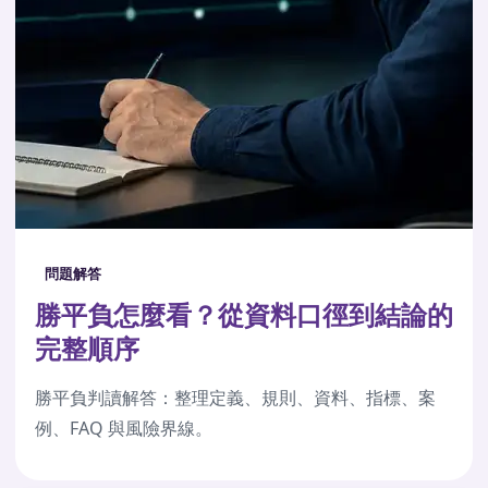
問題解答
勝平負怎麼看？從資料口徑到結論的
完整順序
勝平負判讀解答：整理定義、規則、資料、指標、案
例、FAQ 與風險界線。