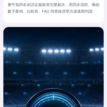
勝平負同名術語定義衝突怎麼裁決，用四步流程、兩組
數字案例、比較表、FAQ 與查核清單完成進階判讀。