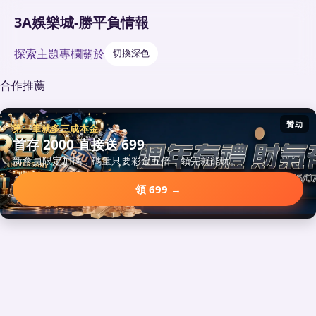
3A娛樂城-勝平負情報
探索
主題
專欄
關於
切換深色
合作推薦
贊助
第一筆就多三成本金
首存 2000 直接送 699
新會員限定加碼，碼量只要彩金五倍，領完就能玩。
領 699 →