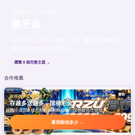
足球盤勢 · 112 篇研究
勝平負
不靠口號，從定義、規則、資料、機率、案例與風險
界線建立可重現的研究路線。
瀏覽 8 個完整主題 →
合作推薦
贊助
你現在卡在哪一階？
存越多送越多，階梯彩金
累積儲值達標自動解鎖對應彩金，階梯越高送越狠。
看我能領多少 →