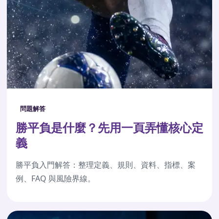
問題解答
勝平負是什麼？先用一頁弄懂核心定
義
勝平負入門解答：整理定義、規則、資料、指標、案
例、FAQ 與風險界線。