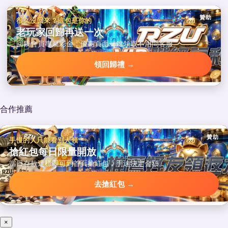
贊助
很久沒回來？這包是你的
老玩家回歸再送一次
回鍋會員專屬彩金，優惠頁面一鍵領取不用問客服。
領回歸禮 →
合作推薦
贊助
手慢的人只能看別人領
搶紅包每日限量開放
當日存款達標即可到首頁搶紅包，手速決定金額。
去搶紅包 →
×