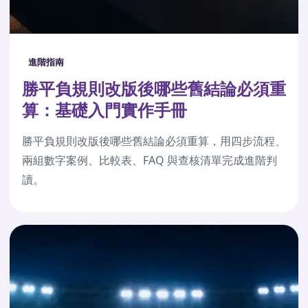
進階指南
勝平負規則改版後哪些舊結論必須重
算：基礎入門實作手冊
勝平負規則改版後哪些舊結論必須重算，用四步流程、
兩組數字案例、比較表、FAQ 與查核清單完成進階判
讀。