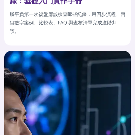
錄：基礎入門實作手冊
勝平負第一次複盤應該檢查哪些紀錄，用四步流程、兩
組數字案例、比較表、FAQ 與查核清單完成進階判
讀。