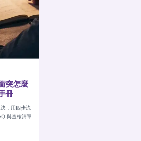
衝突怎麼
手冊
裁決，用四步流
Q 與查核清單