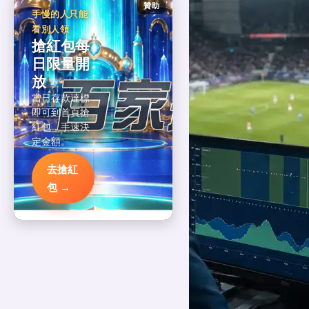
贊助
手慢的人只能
看別人領
搶紅包每
日限量開
放
當日存款達標
即可到首頁搶
紅包，手速決
定金額。
去搶紅
包 →