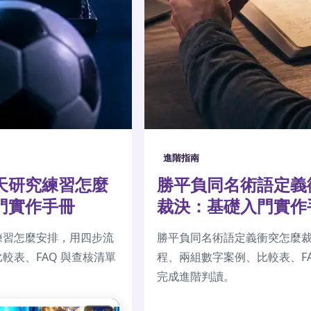
進階指南
天研究練習怎麼
勝平負同名術語定義
門實作手冊
裁決：基礎入門實作
練習怎麼安排，用四步流
勝平負同名術語定義衝突怎麼
較表、FAQ 與查核清單
程、兩組數字案例、比較表、FA
完成進階判讀。