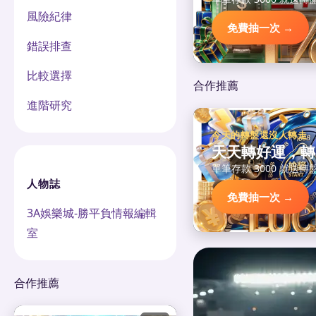
風險紀律
免費抽一次 →
錯誤排查
比較選擇
合作推薦
進階研究
今天的轉盤還沒人轉走
天天轉好運，轉
單筆存款 3000 就送轉
人物誌
免費抽一次 →
3A娛樂城-勝平負情報編輯
室
合作推薦