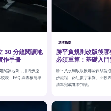
進階指南
 30 分鐘閱讀地
勝平負規則改版後哪
實作手冊
必須重算：基礎入門
 分鐘閱讀地圖，用四步流
勝平負規則改版後哪些舊結論
較表、FAQ 與查核清單
步流程、兩組數字案例、比較表、
清單完成進階判讀。