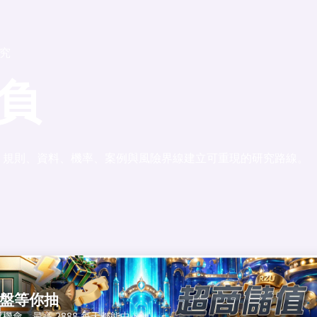
研究
負
、規則、資料、機率、案例與風險界線建立可重現的研究路線。
盤等你抽
盤機會，最高 2888 每天都能中。