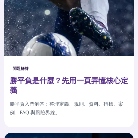
問題解答
勝平負是什麼？先用一頁弄懂核心定
義
勝平負入門解答：整理定義、規則、資料、指標、案
例、FAQ 與風險界線。