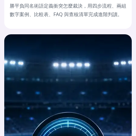
勝平負同名術語定義衝突怎麼裁決，用四步流程、兩組
數字案例、比較表、FAQ 與查核清單完成進階判讀。