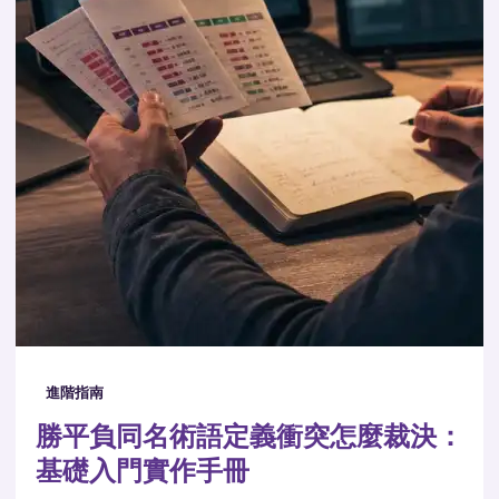
進階指南
勝平負同名術語定義衝突怎麼裁決：
基礎入門實作手冊