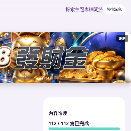
探索
主題
專欄
關於
切換深色
贊助
內容進度
112 / 112 篇已完成