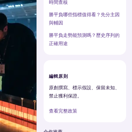
時間查核
勝平負哪些指標值得看？先分主因
與輔因
勝平負走勢能預測嗎？歷史序列的
正確用途
編輯原則
原創撰寫、標示假設、保留未知、
禁止獲利保證。
查看完整政策
合作推薦