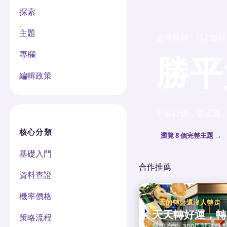
探索
主題
足球盤勢 · 112 篇
勝平
專欄
編輯政策
不靠口號，從定義
核心分類
瀏覽 8 個完整主題 →
基礎入門
合作推薦
資料查證
機率價格
今天的轉盤還沒人轉走
天天轉好運，轉
策略流程
單筆存款 3000 就送轉