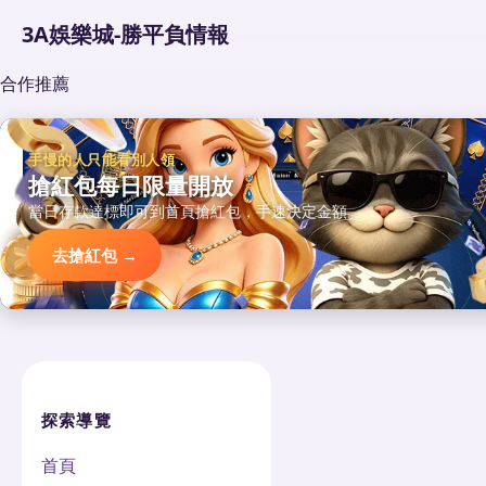
3A娛樂城-勝平負情報
合作推薦
手慢的人只能看別人領
搶紅包每日限量開放
當日存款達標即可到首頁搶紅包，手速決定金額。
去搶紅包 →
探索導覽
首頁