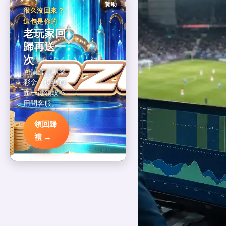
贊助
很久沒回來？
這包是你的
老玩家回
歸再送一
次
回鍋會員專屬
彩金，優惠頁
面一鍵領取不
用問客服。
領回歸
禮 →