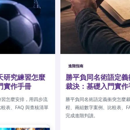
進階指南
天研究練習怎麼
勝平負同名術語定義
門實作手冊
裁決：基礎入門實作
練習怎麼安排，用四步流
勝平負同名術語定義衝突怎麼
較表、FAQ 與查核清單
程、兩組數字案例、比較表、FA
完成進階判讀。