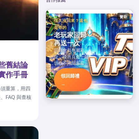
贊助
很久沒回來？這包
是你的
老玩家回歸
再送一次
回鍋會員專屬彩
金，優惠頁面一鍵
些舊結論
領取不用問客服。
實作手冊
領回歸禮
→
必須重算，用四
FAQ 與查核