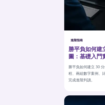
進階指南
勝平負如何建立
圖：基礎入門
勝平負如何建立 30
程、兩組數字案例、比
完成進階判讀。