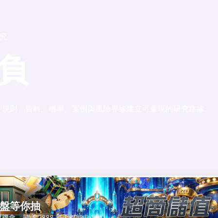
研究
負
、規則、資料、機率、案例與風險界線建立可重現的研究路線。
盤等你抽
盤機會，最高 2888 每天都能中。