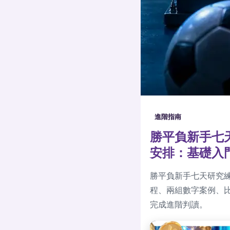
進階指南
勝平負新手七
安排：基礎入
勝平負新手七天研究
程、兩組數字案例、比
完成進階判讀。