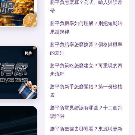
勝平負怎麼算？公式、輸入與誤差
帶
勝平負機率如何理解？別把短期結
果當規律
勝平負賠率怎麼換算？價格與機率
的差別
贊助
勝平負策略怎麼建立？可重現的四
步流程
勝平負新手怎麼開始？第一份檢核
表
勝平負常見錯誤有哪些？十二個判
讀陷阱
勝平負數據去哪裡看？來源與更新