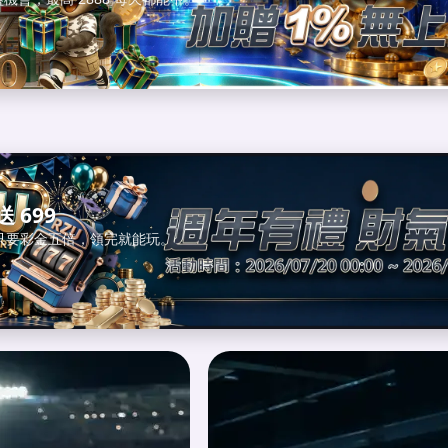
送 699
只要彩金五倍，領完就能玩。