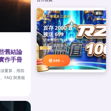
贊助
第一筆就多三成本
金
首存 2000 直
接送 699
新會員限定加碼，
碼量只要彩金五
些舊結論
倍，領完就能玩。
實作手冊
領 699 →
必須重算，用四
FAQ 與查核