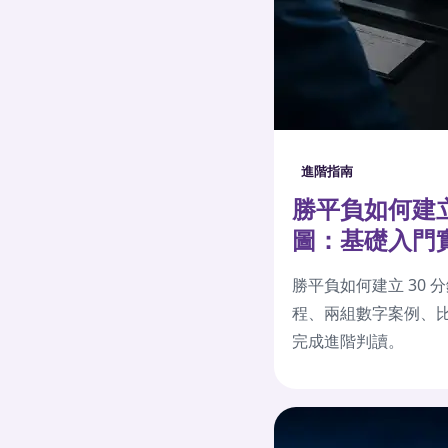
進階指南
勝平負如何建立
圖：基礎入門
勝平負如何建立 30
程、兩組數字案例、比
完成進階判讀。