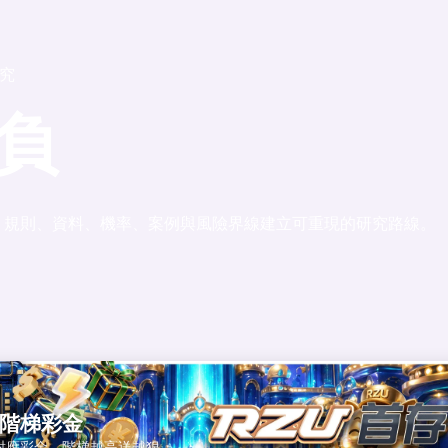
研究
負
、規則、資料、機率、案例與風險界線建立可重現的研究路線。
階梯彩金
對應彩金，階梯越高送越狠。