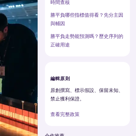
時間查核
勝平負哪些指標值得看？先分主因
與輔因
勝平負走勢能預測嗎？歷史序列的
正確用途
編輯原則
原創撰寫、標示假設、保留未知、
禁止獲利保證。
查看完整政策
合作推薦