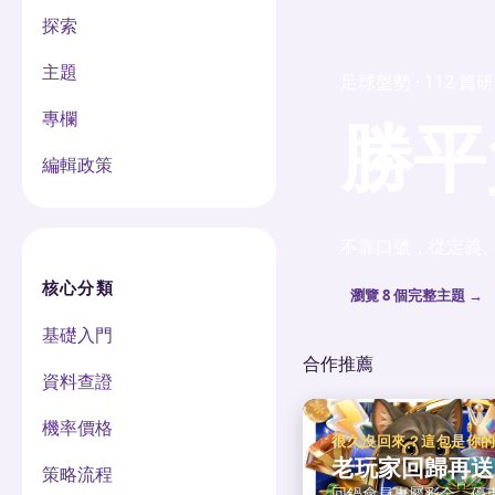
探索
主題
足球盤勢 · 112 篇
勝平
專欄
編輯政策
不靠口號，從定義
核心分類
瀏覽 8 個完整主題 →
基礎入門
合作推薦
資料查證
機率價格
很久沒回來？這包是你
老玩家回歸再送
策略流程
回鍋會員專屬彩金，優