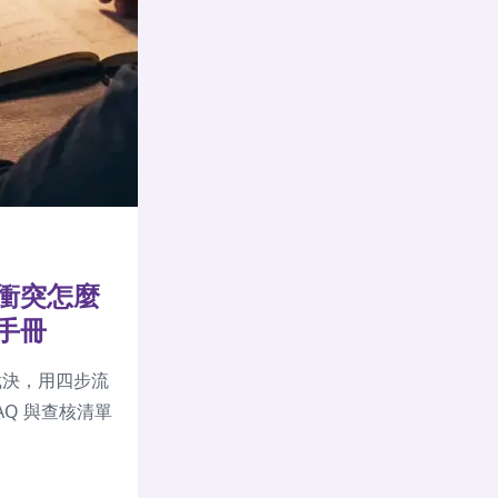
衝突怎麼
手冊
裁決，用四步流
Q 與查核清單