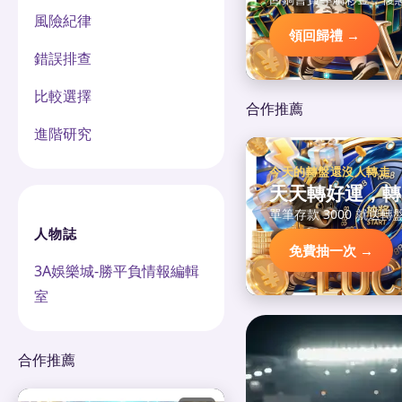
風險紀律
領回歸禮 →
錯誤排查
比較選擇
合作推薦
進階研究
今天的轉盤還沒人轉走
天天轉好運，轉
單筆存款 3000 就送轉
人物誌
免費抽一次 →
3A娛樂城-勝平負情報編輯
室
合作推薦