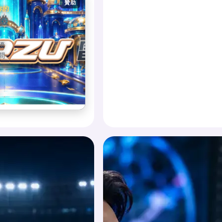
贊助
你的
送
優
問