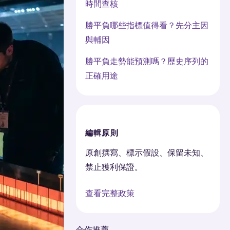
時間查核
勝平負哪些指標值得看？先分主因
與輔因
勝平負走勢能預測嗎？歷史序列的
正確用途
編輯原則
原創撰寫、標示假設、保留未知、
禁止獲利保證。
查看完整政策
合作推薦