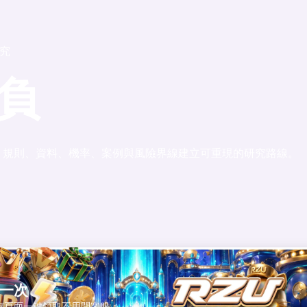
研究
負
、規則、資料、機率、案例與風險界線建立可重現的研究路線。
的
一次
惠頁面一鍵領取不用問客服。