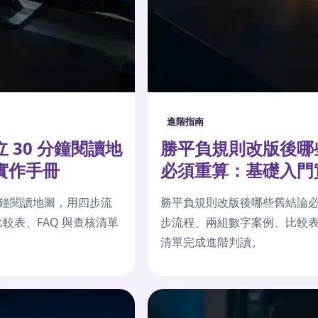
進階指南
 30 分鐘閱讀地
勝平負規則改版後哪
實作手冊
必須重算：基礎入門
 分鐘閱讀地圖，用四步流
勝平負規則改版後哪些舊結論
較表、FAQ 與查核清單
步流程、兩組數字案例、比較表、
清單完成進階判讀。