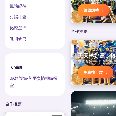
風險紀律
領回歸禮 →
錯誤排查
比較選擇
合作推薦
進階研究
今天的轉盤還沒人轉走
天天轉好運，轉
單筆存款 3000 就送轉
人物誌
免費抽一次 →
3A娛樂城-勝平負情報編輯
室
合作推薦