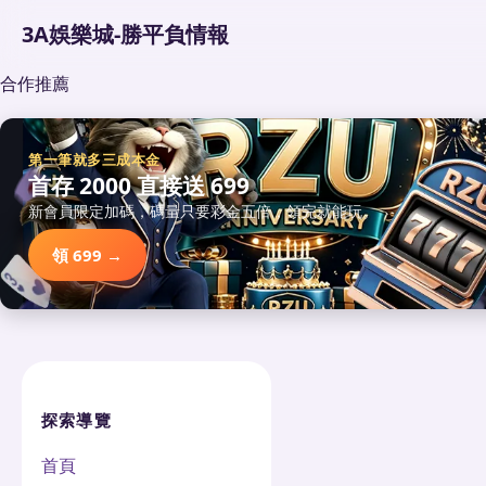
3A娛樂城-勝平負情報
合作推薦
第一筆就多三成本金
首存 2000 直接送 699
新會員限定加碼，碼量只要彩金五倍，領完就能玩。
領 699 →
探索導覽
首頁