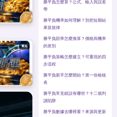
勝平負怎麼算？公式、輸入與誤差
帶
勝平負機率如何理解？別把短期結
果當規律
勝平負賠率怎麼換算？價格與機率
的差別
贊助
勝平負策略怎麼建立？可重現的四
步流程
勝平負新手怎麼開始？第一份檢核
表
勝平負常見錯誤有哪些？十二個判
讀陷阱
勝平負數據去哪裡看？來源與更新