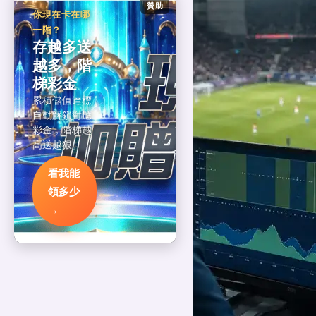
贊助
你現在卡在哪
一階？
存越多送
越多，階
梯彩金
累積儲值達標
自動解鎖對應
彩金，階梯越
高送越狠。
看我能
領多少
→