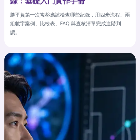
錄：基礎入門實作手冊
勝平負第一次複盤應該檢查哪些紀錄，用四步流程、兩
組數字案例、比較表、FAQ 與查核清單完成進階判
讀。