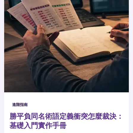
進階指南
勝平負同名術語定義衝突怎麼裁決：
基礎入門實作手冊