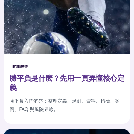
問題解答
勝平負是什麼？先用一頁弄懂核心定
義
勝平負入門解答：整理定義、規則、資料、指標、案
例、FAQ 與風險界線。