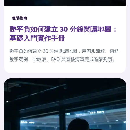
進階指南
勝平負如何建立 30 分鐘閱讀地圖：
基礎入門實作手冊
勝平負如何建立 30 分鐘閱讀地圖，用四步流程、兩組
數字案例、比較表、FAQ 與查核清單完成進階判讀。