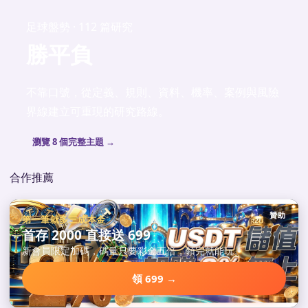
足球盤勢 · 112 篇研究
勝平負
不靠口號，從定義、規則、資料、機率、案例與風險
界線建立可重現的研究路線。
瀏覽 8 個完整主題 →
合作推薦
贊助
第一筆就多三成本金
首存 2000 直接送 699
新會員限定加碼，碼量只要彩金五倍，領完就能玩。
領 699 →