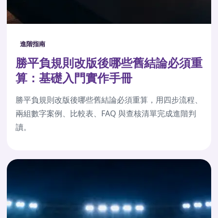
進階指南
勝平負規則改版後哪些舊結論必須重
算：基礎入門實作手冊
勝平負規則改版後哪些舊結論必須重算，用四步流程、
兩組數字案例、比較表、FAQ 與查核清單完成進階判
讀。