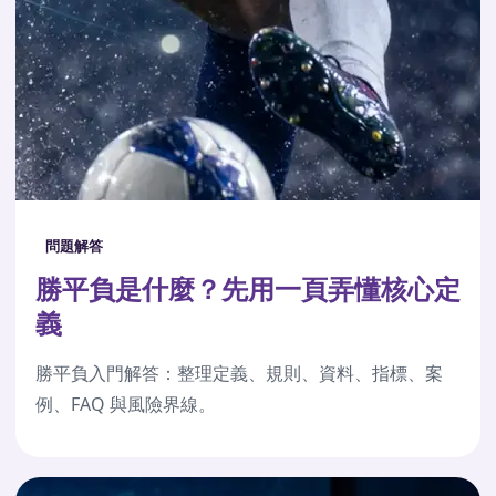
問題解答
勝平負是什麼？先用一頁弄懂核心定
義
勝平負入門解答：整理定義、規則、資料、指標、案
例、FAQ 與風險界線。