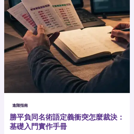
進階指南
勝平負同名術語定義衝突怎麼裁決：
基礎入門實作手冊