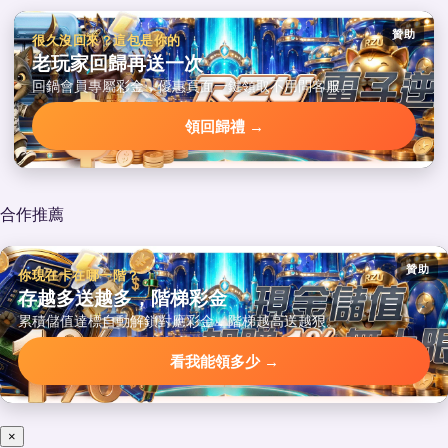
贊助
很久沒回來？這包是你的
老玩家回歸再送一次
回鍋會員專屬彩金，優惠頁面一鍵領取不用問客服。
領回歸禮 →
合作推薦
贊助
你現在卡在哪一階？
存越多送越多，階梯彩金
累積儲值達標自動解鎖對應彩金，階梯越高送越狠。
看我能領多少 →
×