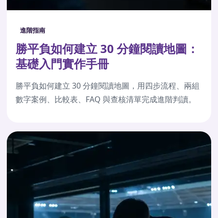
進階指南
勝平負如何建立 30 分鐘閱讀地圖：
基礎入門實作手冊
勝平負如何建立 30 分鐘閱讀地圖，用四步流程、兩組
數字案例、比較表、FAQ 與查核清單完成進階判讀。