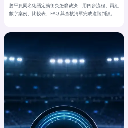
勝平負同名術語定義衝突怎麼裁決，用四步流程、兩組
數字案例、比較表、FAQ 與查核清單完成進階判讀。