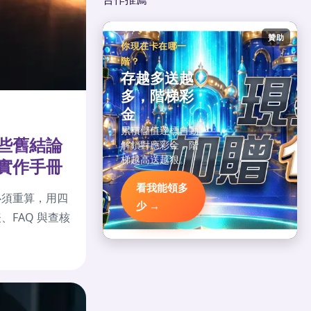
贊助
你現在卡在哪一
階？
存越多送越
多，階梯彩
金
累積儲值達標自動
些舊結論
解鎖對應彩金，階
梯越高送越狠。
實作手冊
看我能領多
必須重算，用四
少 →
FAQ 與查核