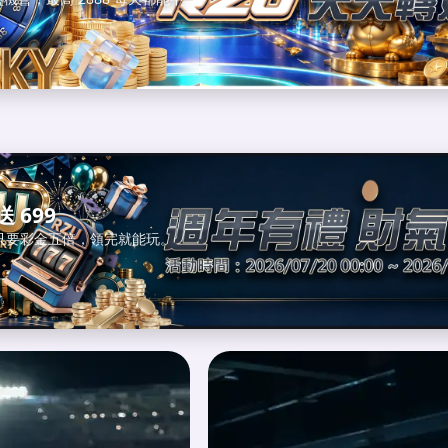
送 699
只要彩金五倍，領完就能玩。