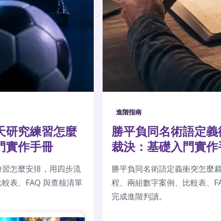
進階指南
天研究練習怎麼
勝平負同名術語定義
門實作手冊
裁決：基礎入門實作
練習怎麼安排，用四步流
勝平負同名術語定義衝突怎麼
較表、FAQ 與查核清單
程、兩組數字案例、比較表、FA
完成進階判讀。