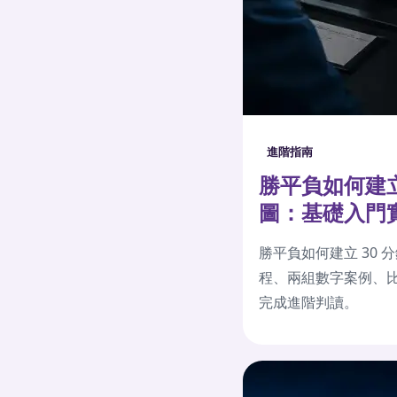
進階指南
勝平負如何建立
圖：基礎入門
勝平負如何建立 30
程、兩組數字案例、比
完成進階判讀。