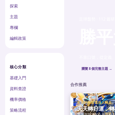
探索
主題
足球盤勢 · 112 篇
勝平
專欄
編輯政策
不靠口號，從定義
核心分類
瀏覽 8 個完整主題 →
基礎入門
合作推薦
資料查證
機率價格
今天的轉盤還沒人轉走
天天轉好運，轉
策略流程
單筆存款 3000 就送轉