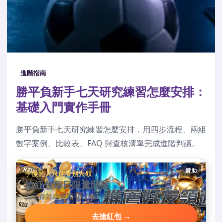
進階指南
勝平負新手七天研究練習怎麼安排：
基礎入門實作手冊
勝平負新手七天研究練習怎麼安排，用四步流程、兩組
數字案例、比較表、FAQ 與查核清單完成進階判讀。
贊助
手慢的人只能看別人領
搶紅包每日限量開放
當日存款達標即可到首頁搶紅包，手速決定金額。
去搶紅包 →