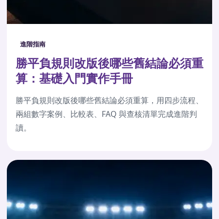
進階指南
勝平負規則改版後哪些舊結論必須重
算：基礎入門實作手冊
勝平負規則改版後哪些舊結論必須重算，用四步流程、
兩組數字案例、比較表、FAQ 與查核清單完成進階判
讀。