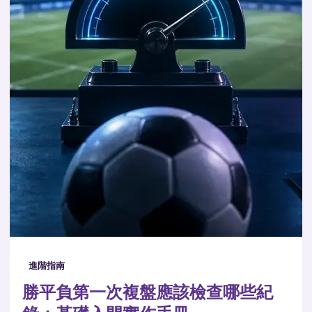
進階指南
勝平負第一次複盤應該檢查哪些紀