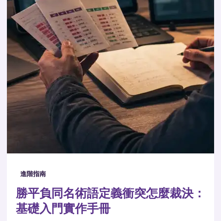
進階指南
勝平負同名術語定義衝突怎麼裁決：
基礎入門實作手冊