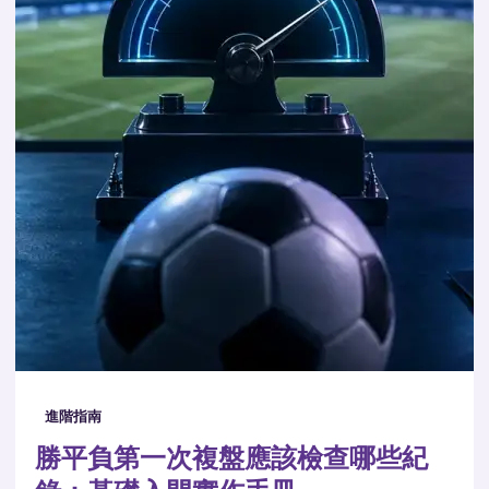
進階指南
勝平負第一次複盤應該檢查哪些紀