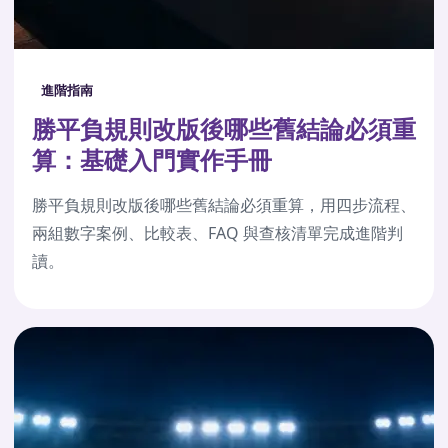
進階指南
勝平負規則改版後哪些舊結論必須重
算：基礎入門實作手冊
勝平負規則改版後哪些舊結論必須重算，用四步流程、
兩組數字案例、比較表、FAQ 與查核清單完成進階判
讀。