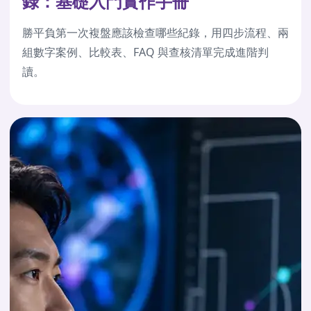
錄：基礎入門實作手冊
勝平負第一次複盤應該檢查哪些紀錄，用四步流程、兩
組數字案例、比較表、FAQ 與查核清單完成進階判
讀。