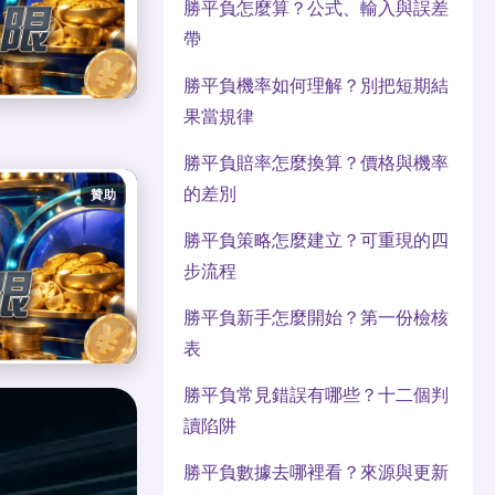
勝平負怎麼算？公式、輸入與誤差
帶
勝平負機率如何理解？別把短期結
果當規律
勝平負賠率怎麼換算？價格與機率
的差別
贊助
勝平負策略怎麼建立？可重現的四
步流程
勝平負新手怎麼開始？第一份檢核
表
勝平負常見錯誤有哪些？十二個判
讀陷阱
勝平負數據去哪裡看？來源與更新