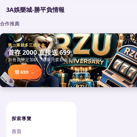
3A娛樂城-勝平負情報
合作推薦
第一筆就多三成本金
首存 2000 直接送 699
新會員限定加碼，碼量只要彩金五倍，領完就能玩。
領 699 →
探索導覽
首頁