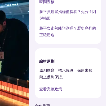
時間查核
勝平負哪些指標值得看？先分主因
與輔因
勝平負走勢能預測嗎？歷史序列的
正確用途
編輯原則
原創撰寫、標示假設、保留未知、
禁止獲利保證。
查看完整政策
合作推薦