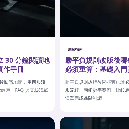
進階指南
 30 分鐘閱讀地
勝平負規則改版後哪
實作手冊
必須重算：基礎入門
 分鐘閱讀地圖，用四步流
勝平負規則改版後哪些舊結論
較表、FAQ 與查核清單
步流程、兩組數字案例、比較表、
清單完成進階判讀。