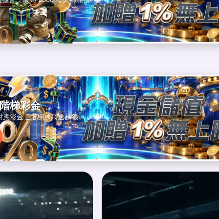
階梯彩金
對應彩金，階梯越高送越狠。