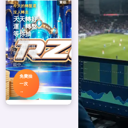
贊助
今天的轉盤還
沒人轉走
天天轉好
運，轉盤
等你抽
單筆存款
3000 就送轉
盤機會，最高
2888 每天都
能中。
免費抽
一次
→