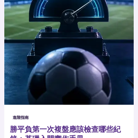
進階指南
勝平負第一次複盤應該檢查哪些紀