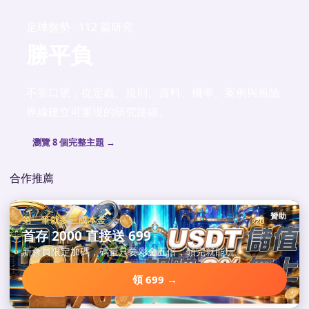
足球盤勢 · 112 篇研究
勝平負
不靠口號，從定義、規則、資料、機率、案例與風險
界線建立可重現的研究路線。
瀏覽 8 個完整主題 →
合作推薦
贊助
第一筆就多三成本金
首存 2000 直接送 699
新會員限定加碼，碼量只要彩金五倍，領完就能玩。
領 699 →