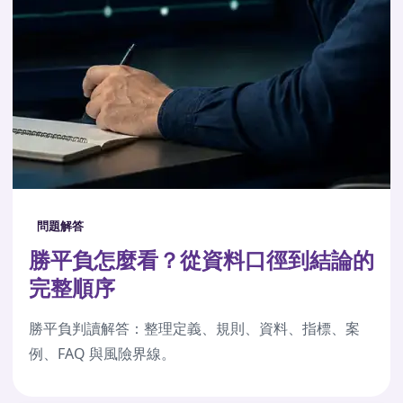
問題解答
勝平負怎麼看？從資料口徑到結論的
完整順序
勝平負判讀解答：整理定義、規則、資料、指標、案
例、FAQ 與風險界線。