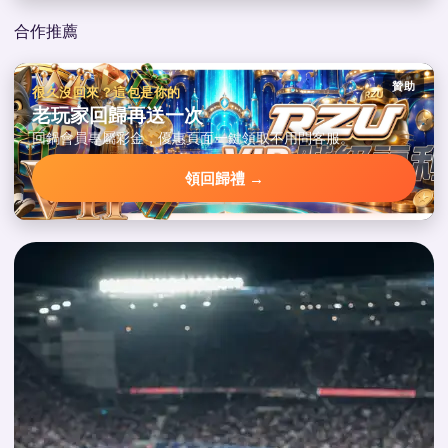
合作推薦
贊助
很久沒回來？這包是你的
老玩家回歸再送一次
回鍋會員專屬彩金，優惠頁面一鍵領取不用問客服。
領回歸禮 →