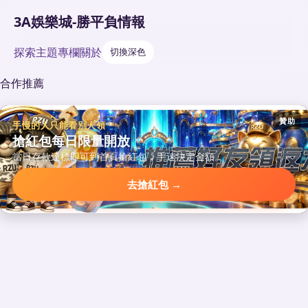
3A娛樂城-勝平負情報
探索
主題
專欄
關於
切換深色
合作推薦
贊助
手慢的人只能看別人領
搶紅包每日限量開放
當日存款達標即可到首頁搶紅包，手速決定金額。
去搶紅包 →