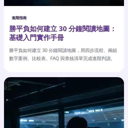
進階指南
勝平負如何建立 30 分鐘閱讀地圖：
基礎入門實作手冊
勝平負如何建立 30 分鐘閱讀地圖，用四步流程、兩組
數字案例、比較表、FAQ 與查核清單完成進階判讀。