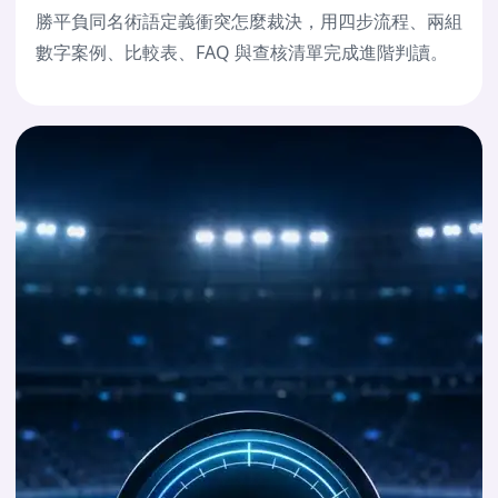
勝平負同名術語定義衝突怎麼裁決，用四步流程、兩組
數字案例、比較表、FAQ 與查核清單完成進階判讀。