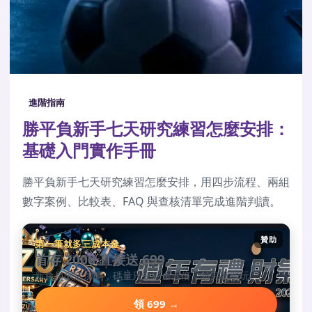
進階指南
勝平負新手七天研究練習怎麼安排：
基礎入門實作手冊
勝平負新手七天研究練習怎麼安排，用四步流程、兩組
數字案例、比較表、FAQ 與查核清單完成進階判讀。
贊助
第一筆就多三成本金
首存 2000 直接送 699
新會員限定加碼，碼量只要彩金五倍，領完就能玩。
領 699 →