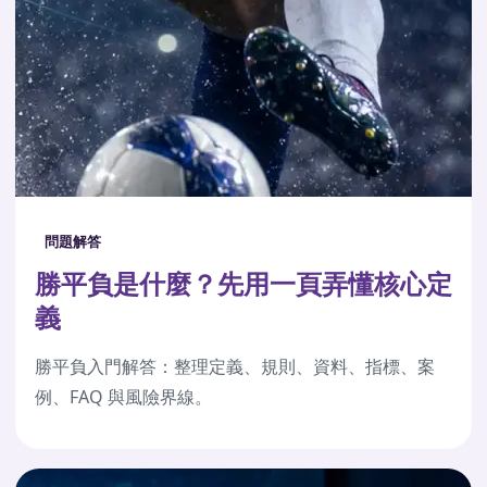
問題解答
勝平負是什麼？先用一頁弄懂核心定
義
勝平負入門解答：整理定義、規則、資料、指標、案
例、FAQ 與風險界線。