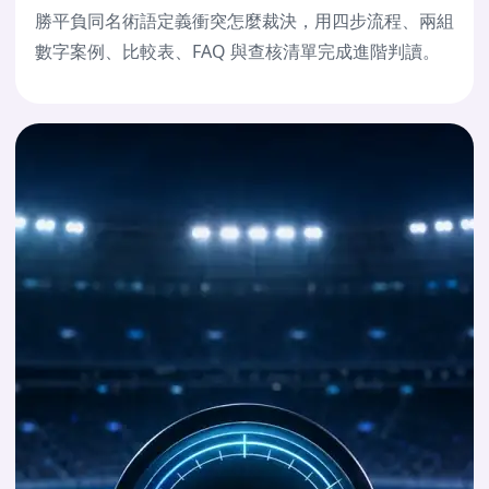
勝平負同名術語定義衝突怎麼裁決，用四步流程、兩組
數字案例、比較表、FAQ 與查核清單完成進階判讀。