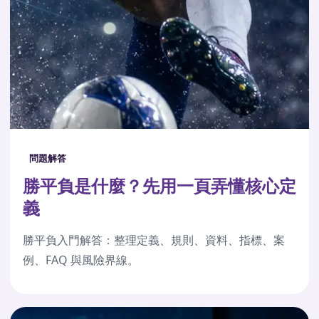
問題解答
勝平負是什麼？先用一頁弄懂核心定
義
勝平負入門解答：整理定義、規則、資料、指標、案
例、FAQ 與風險界線。