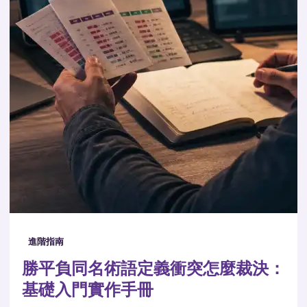
進階指南
勝平負同名術語定義衝突怎麼裁決：
基礎入門實作手冊