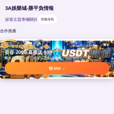
3A娛樂城-勝平負情報
探索
主題
專欄
關於
切換深色
合作推薦
贊助
第一筆就多三成本金
首存 2000 直接送 699
新會員限定加碼，碼量只要彩金五倍，領完就能玩。
領 699 →