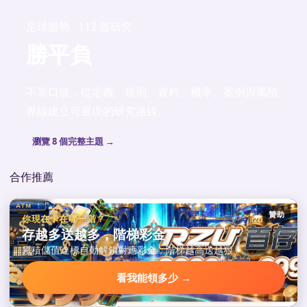
足球盤勢 · 112 篇研究
勝平負
不靠口號，從定義、規則、資料、機率、案例與風險
界線建立可重現的研究路線。
瀏覽 8 個完整主題 →
合作推薦
贊助
你現在卡在哪一階？
存越多送越多，階梯彩金
累積儲值達標自動解鎖對應彩金，階梯越高送越狠。
看我能領多少 →