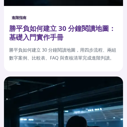
進階指南
勝平負如何建立 30 分鐘閱讀地圖：
基礎入門實作手冊
勝平負如何建立 30 分鐘閱讀地圖，用四步流程、兩組
數字案例、比較表、FAQ 與查核清單完成進階判讀。