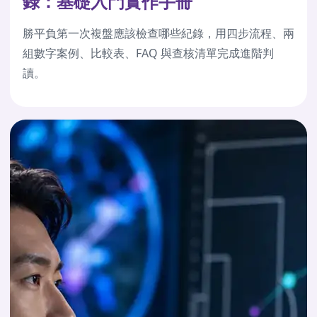
錄：基礎入門實作手冊
勝平負第一次複盤應該檢查哪些紀錄，用四步流程、兩
組數字案例、比較表、FAQ 與查核清單完成進階判
讀。