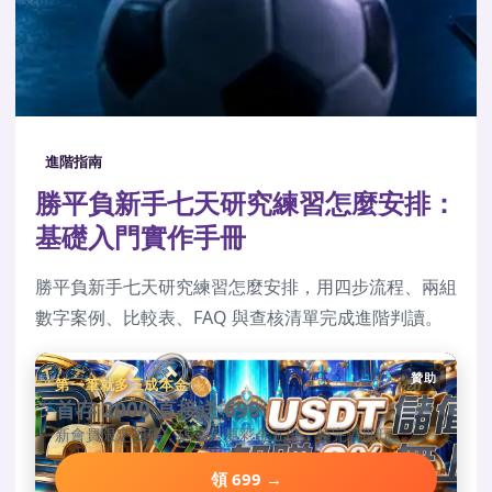
進階指南
勝平負新手七天研究練習怎麼安排：
基礎入門實作手冊
勝平負新手七天研究練習怎麼安排，用四步流程、兩組
數字案例、比較表、FAQ 與查核清單完成進階判讀。
贊助
第一筆就多三成本金
首存 2000 直接送 699
新會員限定加碼，碼量只要彩金五倍，領完就能玩。
領 699 →