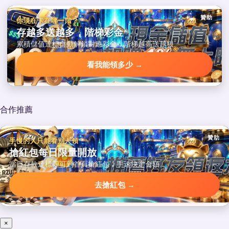
贊助
你現在卡在哪一階？
存越多送越多，階梯彩金
累積儲值達標自動解鎖對應彩金，階梯越高送越狠。
看我能領多少 →
合作推薦
贊助
手慢的人只能看別人領
搶紅包每日限量開放
當日存款達標即可到首頁搶紅包，手速決定金額。
去搶紅包 →
×