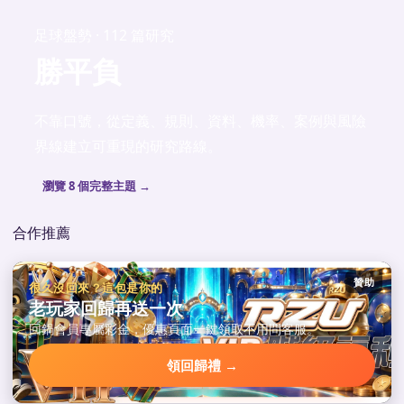
足球盤勢 · 112 篇研究
勝平負
不靠口號，從定義、規則、資料、機率、案例與風險
界線建立可重現的研究路線。
瀏覽 8 個完整主題 →
合作推薦
贊助
很久沒回來？這包是你的
老玩家回歸再送一次
回鍋會員專屬彩金，優惠頁面一鍵領取不用問客服。
領回歸禮 →