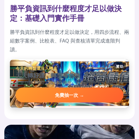
勝平負資訊到什麼程度才足以做決
定：基礎入門實作手冊
勝平負資訊到什麼程度才足以做決定，用四步流程、兩
組數字案例、比較表、FAQ 與查核清單完成進階判
讀。
贊助
今天的轉盤還沒人轉走
天天轉好運，轉盤等你抽
單筆存款 3000 就送轉盤機會，最高 2888 每天都能中。
免費抽一次 →