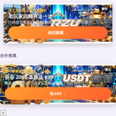
贊助
很久沒回來？這包是你的
老玩家回歸再送一次
回鍋會員專屬彩金，優惠頁面一鍵領取不用問客服。
領回歸禮 →
合作推薦
贊助
第一筆就多三成本金
首存 2000 直接送 699
新會員限定加碼，碼量只要彩金五倍，領完就能玩。
領 699 →
×