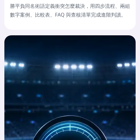
勝平負同名術語定義衝突怎麼裁決，用四步流程、兩組
數字案例、比較表、FAQ 與查核清單完成進階判讀。