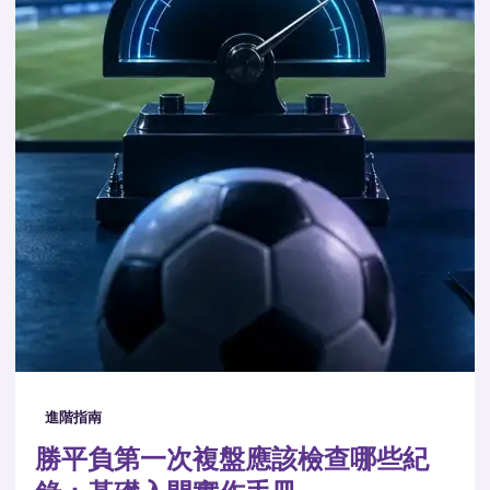
進階指南
勝平負第一次複盤應該檢查哪些紀