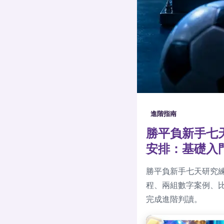
進階指南
勝平負新手七
安排：基礎入
勝平負新手七天研究
程、兩組數字案例、比
完成進階判讀。