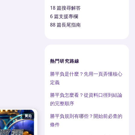
18 篇搜尋解答
6 篇支援專欄
88 篇長尾指南
熱門研究路線
勝平負是什麼？先用一頁弄懂核心
定義
勝平負怎麼看？從資料口徑到結論
的完整順序
勝平負規則有哪些？開始前必查的
贊助
條件