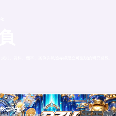
研究
負
、規則、資料、機率、案例與風險界線建立可重現的研究路線。
盤等你抽
盤機會，最高 2888 每天都能中。