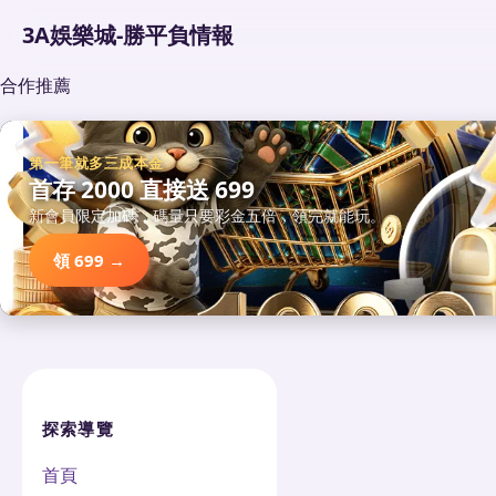
3A娛樂城-勝平負情報
合作推薦
第一筆就多三成本金
首存 2000 直接送 699
新會員限定加碼，碼量只要彩金五倍，領完就能玩。
領 699 →
探索導覽
首頁