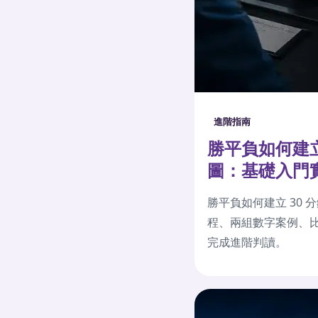
進階指南
勝平負如何建立
圖：基礎入門
勝平負如何建立 30
程、兩組數字案例、比
完成進階判讀。