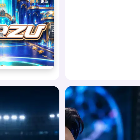
贊助
你的
送
優
問