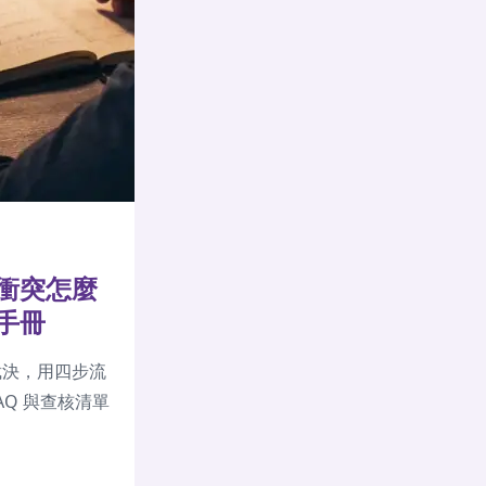
衝突怎麼
手冊
裁決，用四步流
Q 與查核清單