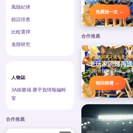
風險紀律
免費抽一次 →
錯誤排查
比較選擇
合作推薦
進階研究
很久沒回來？這包是你
老玩家回歸再送
回鍋會員專屬彩金，優
人物誌
領回歸禮 →
3A娛樂城-勝平負情報編輯
室
合作推薦