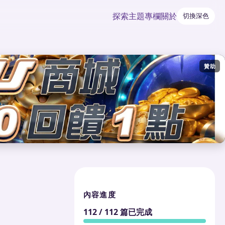
探索
主題
專欄
關於
切換深色
贊助
內容進度
112 / 112 篇已完成