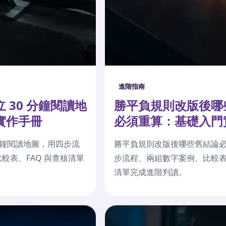
進階指南
 30 分鐘閱讀地
勝平負規則改版後哪
實作手冊
必須重算：基礎入門
 分鐘閱讀地圖，用四步流
勝平負規則改版後哪些舊結論
較表、FAQ 與查核清單
步流程、兩組數字案例、比較表、
清單完成進階判讀。