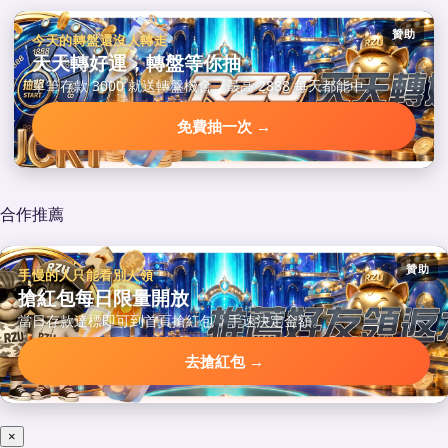
贊助
今天的轉盤還沒人轉走
天天轉好運，轉盤等你抽
單筆存款 3000 就送轉盤機會，最高 2888 每天都能中。
免費抽一次 →
合作推薦
贊助
手慢的人只能看別人領
搶紅包每日限量開放
當日存款達標即可到首頁搶紅包，手速決定金額。
去搶紅包 →
×