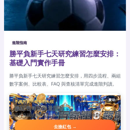
進階指南
勝平負新手七天研究練習怎麼安排：
基礎入門實作手冊
勝平負新手七天研究練習怎麼安排，用四步流程、兩組
數字案例、比較表、FAQ 與查核清單完成進階判讀。
贊助
手慢的人只能看別人領
搶紅包每日限量開放
當日存款達標即可到首頁搶紅包，手速決定金額。
去搶紅包 →