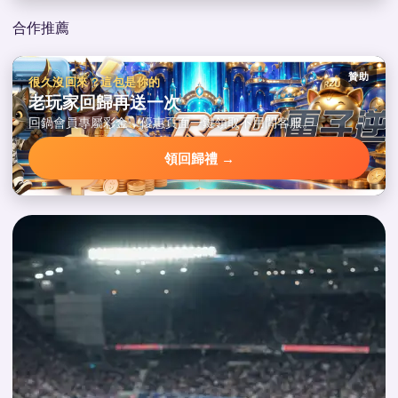
合作推薦
贊助
很久沒回來？這包是你的
老玩家回歸再送一次
回鍋會員專屬彩金，優惠頁面一鍵領取不用問客服。
領回歸禮 →