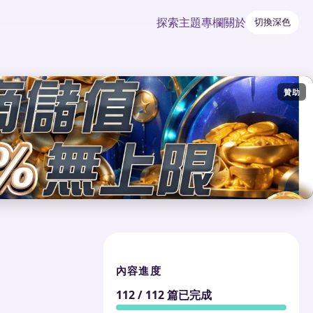
探索
主題
專欄
關於
切換深色
贊助
內容進度
112 / 112 篇已完成