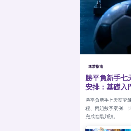
進階指南
勝平負新手七
安排：基礎入
勝平負新手七天研究
程、兩組數字案例、比
完成進階判讀。