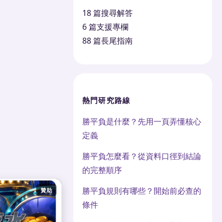
18 篇搜尋解答
6 篇支援專欄
88 篇長尾指南
熱門研究路線
勝平負是什麼？先用一頁弄懂核心
定義
勝平負怎麼看？從資料口徑到結論
的完整順序
勝平負規則有哪些？開始前必查的
贊助
條件