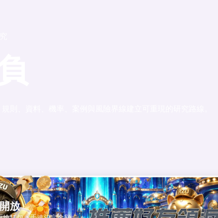
研究
負
、規則、資料、機率、案例與風險界線建立可重現的研究路線。
開放
頁搶紅包，手速決定金額。