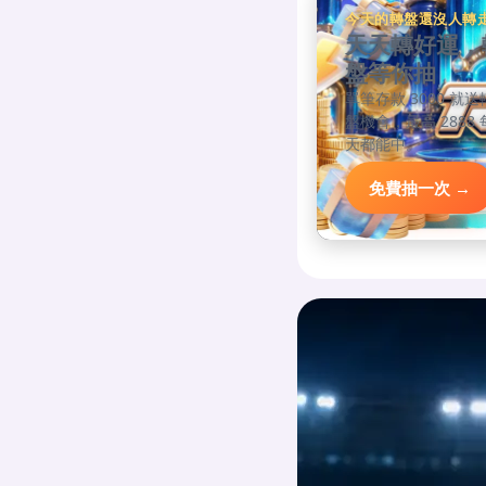
今天的轉盤還沒人轉
天天轉好運，
盤等你抽
單筆存款 3000 就送
盤機會，最高 2888 
天都能中。
免費抽一次 →