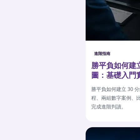
進階指南
勝平負如何建立
圖：基礎入門
勝平負如何建立 30
程、兩組數字案例、比
完成進階判讀。