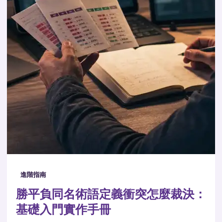
進階指南
勝平負同名術語定義衝突怎麼裁決：
基礎入門實作手冊