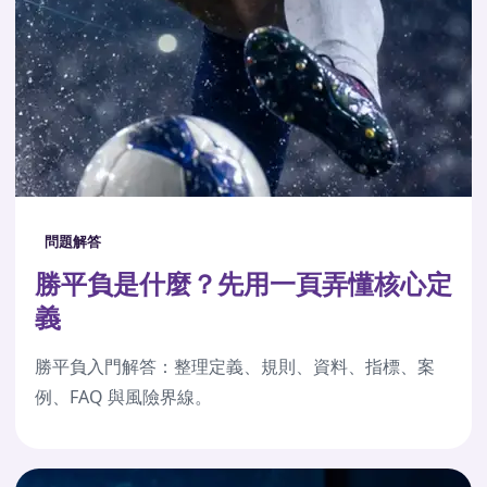
問題解答
勝平負是什麼？先用一頁弄懂核心定
義
勝平負入門解答：整理定義、規則、資料、指標、案
例、FAQ 與風險界線。