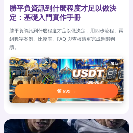
勝平負資訊到什麼程度才足以做決
定：基礎入門實作手冊
勝平負資訊到什麼程度才足以做決定，用四步流程、兩
組數字案例、比較表、FAQ 與查核清單完成進階判
讀。
贊助
第一筆就多三成本金
首存 2000 直接送 699
新會員限定加碼，碼量只要彩金五倍，領完就能玩。
領 699 →