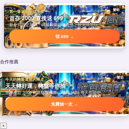
贊助
第一筆就多三成本金
首存 2000 直接送 699
新會員限定加碼，碼量只要彩金五倍，領完就能玩。
領 699 →
合作推薦
贊助
今天的轉盤還沒人轉走
天天轉好運，轉盤等你抽
單筆存款 3000 就送轉盤機會，最高 2888 每天都能中。
免費抽一次 →
×