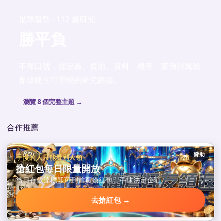
足球盤勢 · 112 篇研究
勝平負
不靠口號，從定義、規則、資料、機率、案例與風險
界線建立可重現的研究路線。
瀏覽 8 個完整主題 →
合作推薦
贊助
手慢的人只能看別人領
搶紅包每日限量開放
當日存款達標即可到首頁搶紅包，手速決定金額。
去搶紅包 →