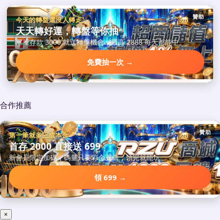
贊助
今天的轉盤還沒人轉走
天天轉好運，轉盤等你抽
單筆存款 3000 就送轉盤機會，最高 2888 每天都能中。
免費抽一次 →
合作推薦
贊助
第一筆就多三成本金
首存 2000 直接送 699
新會員限定加碼，碼量只要彩金五倍，領完就能玩。
領 699 →
×