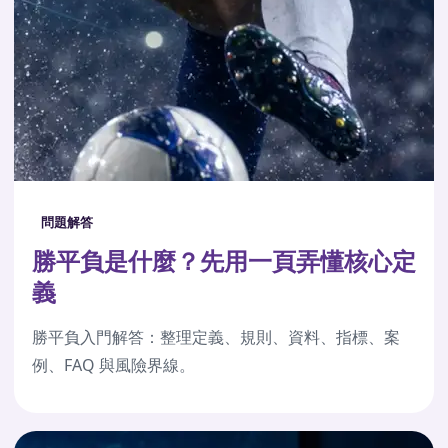
問題解答
勝平負是什麼？先用一頁弄懂核心定
義
勝平負入門解答：整理定義、規則、資料、指標、案
例、FAQ 與風險界線。