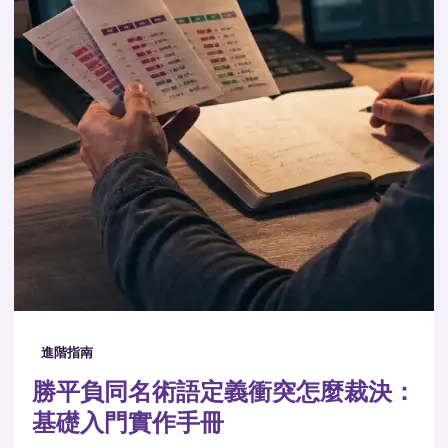
進階指南
勝平負同名術語定義衝突怎麼裁決：
基礎入門實作手冊