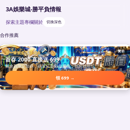
3A娛樂城-勝平負情報
探索
主題
專欄
關於
切換深色
合作推薦
贊助
第一筆就多三成本金
首存 2000 直接送 699
新會員限定加碼，碼量只要彩金五倍，領完就能玩。
領 699 →