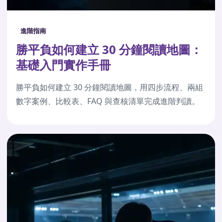
進階指南
勝平負如何建立 30 分鐘閱讀地圖：
基礎入門實作手冊
勝平負如何建立 30 分鐘閱讀地圖，用四步流程、兩組
數字案例、比較表、FAQ 與查核清單完成進階判讀。