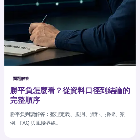
問題解答
勝平負怎麼看？從資料口徑到結論的
完整順序
勝平負判讀解答：整理定義、規則、資料、指標、案
例、FAQ 與風險界線。