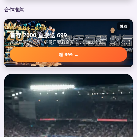
合作推薦
贊助
第一筆就多三成本金
首存 2000 直接送 699
新會員限定加碼，碼量只要彩金五倍，領完就能玩。
領 699 →