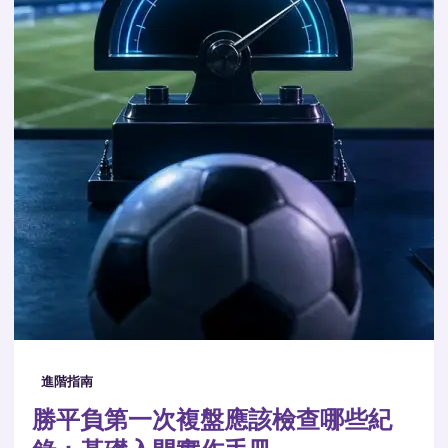
進階指南
勝平負第一次複盤應該檢查哪些紀