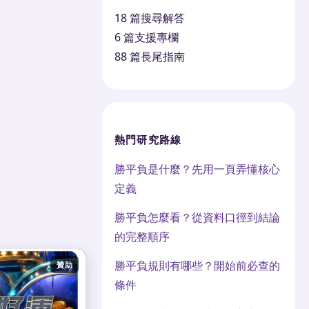
18 篇搜尋解答
6 篇支援專欄
88 篇長尾指南
熱門研究路線
勝平負是什麼？先用一頁弄懂核心
定義
勝平負怎麼看？從資料口徑到結論
的完整順序
勝平負規則有哪些？開始前必查的
贊助
條件