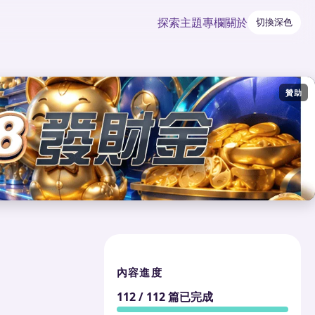
探索
主題
專欄
關於
切換深色
贊助
內容進度
112 / 112 篇已完成