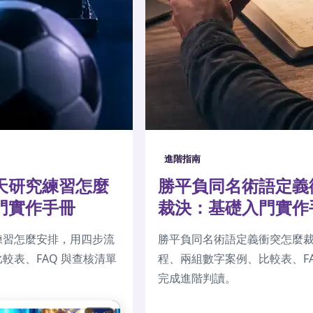
進階指南
天研究練習怎麼
勝平負同名術語定義
門實作手冊
裁決：基礎入門實作
練習怎麼安排，用四步流
勝平負同名術語定義衝突怎麼
較表、FAQ 與查核清單
程、兩組數字案例、比較表、FA
完成進階判讀。