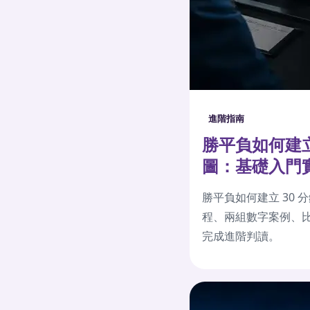
進階指南
勝平負如何建立
圖：基礎入門
勝平負如何建立 30
程、兩組數字案例、比
完成進階判讀。