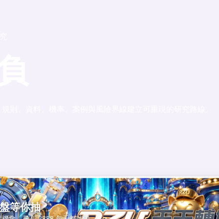
研究
負
、規則、資料、機率、案例與風險界線建立可重現的研究路線。
盤等你抽
盤機會，最高 2888 每天都能中。