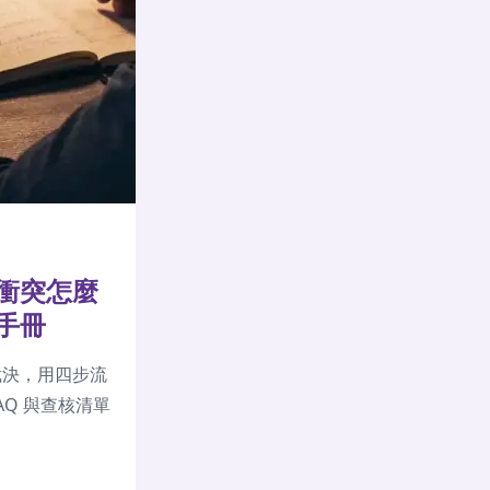
衝突怎麼
手冊
裁決，用四步流
Q 與查核清單