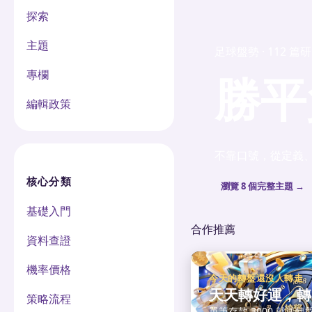
探索
主題
足球盤勢 · 112 篇
勝平
專欄
編輯政策
不靠口號，從定義
核心分類
瀏覽 8 個完整主題 →
基礎入門
合作推薦
資料查證
機率價格
今天的轉盤還沒人轉走
天天轉好運，轉
策略流程
單筆存款 3000 就送轉