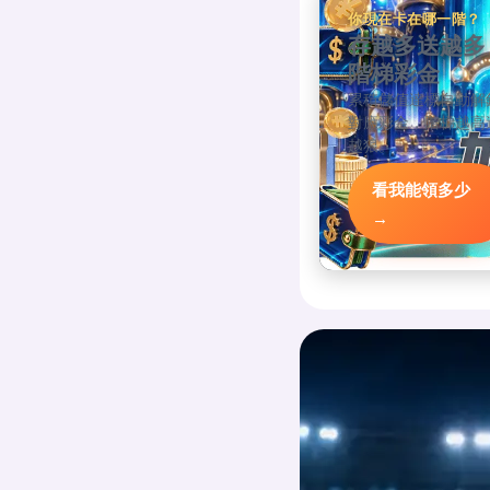
你現在卡在哪一階？
存越多送越多
階梯彩金
累積儲值達標自動解
對應彩金，階梯越高
越狠。
看我能領多少
→