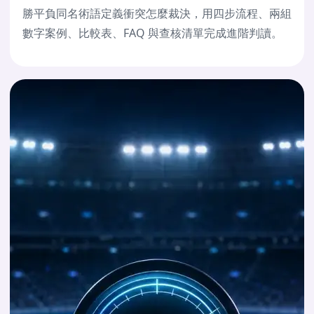
勝平負同名術語定義衝突怎麼裁決，用四步流程、兩組
數字案例、比較表、FAQ 與查核清單完成進階判讀。