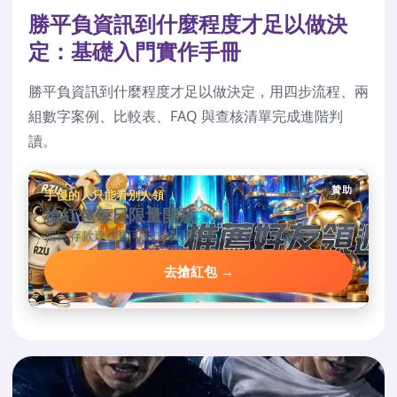
勝平負資訊到什麼程度才足以做決
定：基礎入門實作手冊
勝平負資訊到什麼程度才足以做決定，用四步流程、兩
組數字案例、比較表、FAQ 與查核清單完成進階判
讀。
贊助
手慢的人只能看別人領
搶紅包每日限量開放
當日存款達標即可到首頁搶紅包，手速決定金額。
去搶紅包 →