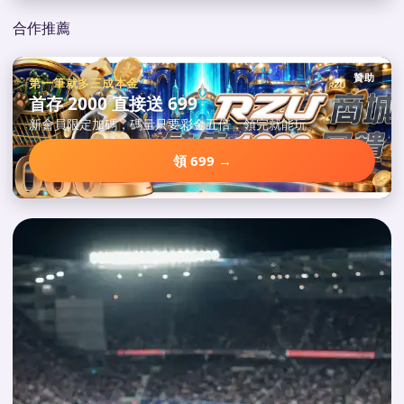
合作推薦
贊助
第一筆就多三成本金
首存 2000 直接送 699
新會員限定加碼，碼量只要彩金五倍，領完就能玩。
領 699 →