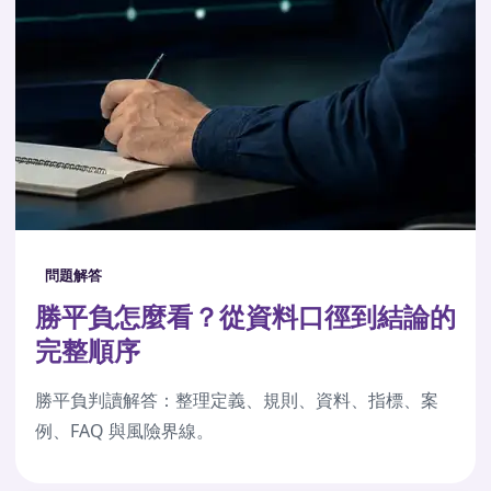
問題解答
勝平負怎麼看？從資料口徑到結論的
完整順序
勝平負判讀解答：整理定義、規則、資料、指標、案
例、FAQ 與風險界線。