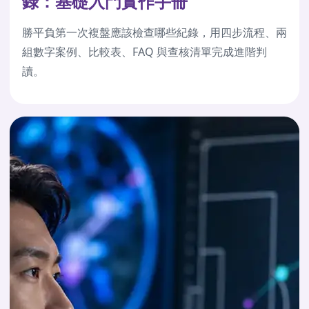
錄：基礎入門實作手冊
勝平負第一次複盤應該檢查哪些紀錄，用四步流程、兩
組數字案例、比較表、FAQ 與查核清單完成進階判
讀。