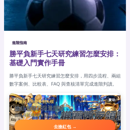
進階指南
勝平負新手七天研究練習怎麼安排：
基礎入門實作手冊
勝平負新手七天研究練習怎麼安排，用四步流程、兩組
數字案例、比較表、FAQ 與查核清單完成進階判讀。
贊助
手慢的人只能看別人領
搶紅包每日限量開放
當日存款達標即可到首頁搶紅包，手速決定金額。
去搶紅包 →