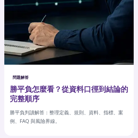
問題解答
勝平負怎麼看？從資料口徑到結論的
完整順序
勝平負判讀解答：整理定義、規則、資料、指標、案
例、FAQ 與風險界線。