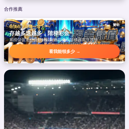
合作推薦
贊助
你現在卡在哪一階？
存越多送越多，階梯彩金
累積儲值達標自動解鎖對應彩金，階梯越高送越狠。
看我能領多少 →