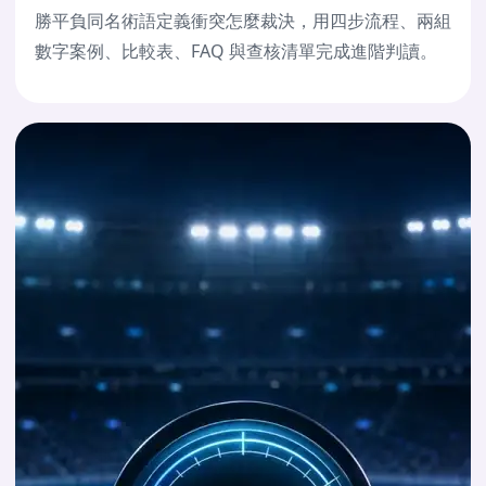
勝平負同名術語定義衝突怎麼裁決，用四步流程、兩組
數字案例、比較表、FAQ 與查核清單完成進階判讀。