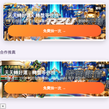
贊助
今天的轉盤還沒人轉走
天天轉好運，轉盤等你抽
單筆存款 3000 就送轉盤機會，最高 2888 每天都能中。
免費抽一次 →
合作推薦
贊助
今天的轉盤還沒人轉走
天天轉好運，轉盤等你抽
單筆存款 3000 就送轉盤機會，最高 2888 每天都能中。
免費抽一次 →
×