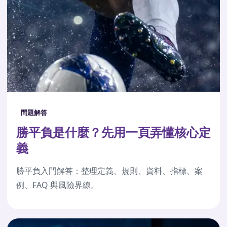
問題解答
勝平負是什麼？先用一頁弄懂核心定
義
勝平負入門解答：整理定義、規則、資料、指標、案
例、FAQ 與風險界線。