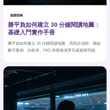
進階指南
勝平負如何建立 30 分鐘閱讀地圖：
基礎入門實作手冊
勝平負如何建立 30 分鐘閱讀地圖，用四步流程、兩組
數字案例、比較表、FAQ 與查核清單完成進階判讀。