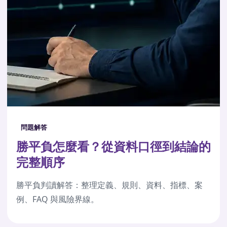
問題解答
勝平負怎麼看？從資料口徑到結論的
完整順序
勝平負判讀解答：整理定義、規則、資料、指標、案
例、FAQ 與風險界線。