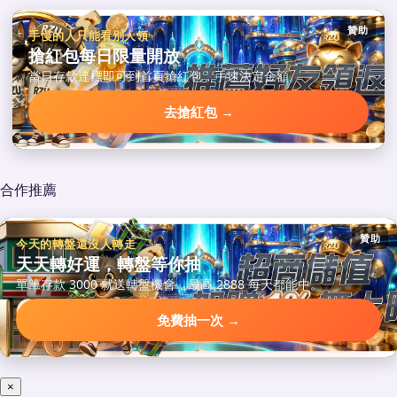
贊助
手慢的人只能看別人領
搶紅包每日限量開放
當日存款達標即可到首頁搶紅包，手速決定金額。
去搶紅包 →
合作推薦
贊助
今天的轉盤還沒人轉走
天天轉好運，轉盤等你抽
單筆存款 3000 就送轉盤機會，最高 2888 每天都能中。
免費抽一次 →
×