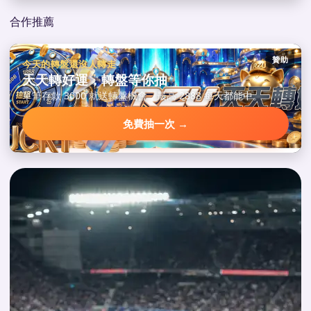
合作推薦
贊助
今天的轉盤還沒人轉走
天天轉好運，轉盤等你抽
單筆存款 3000 就送轉盤機會，最高 2888 每天都能中。
免費抽一次 →