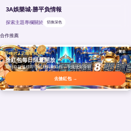
3A娛樂城-勝平負情報
探索
主題
專欄
關於
切換深色
合作推薦
贊助
手慢的人只能看別人領
搶紅包每日限量開放
當日存款達標即可到首頁搶紅包，手速決定金額。
去搶紅包 →