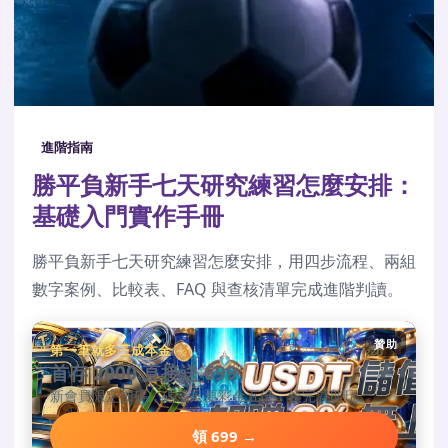
進階指南
勝平負新手七天研究練習怎麼安排：
基礎入門實作手冊
勝平負新手七天研究練習怎麼安排，用四步流程、兩組
數字案例、比較表、FAQ 與查核清單完成進階判讀。
贊助
第一筆就多三成本金
首存 2000 直接送 699
新會員限定加碼，碼量只要彩金五倍，領完就能玩。
領 699 →