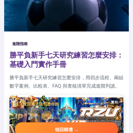
進階指南
勝平負新手七天研究練習怎麼安排：
基礎入門實作手冊
勝平負新手七天研究練習怎麼安排，用四步流程、兩組
數字案例、比較表、FAQ 與查核清單完成進階判讀。
贊助
很久沒回來？這包是你的
老玩家回歸再送一次
回鍋會員專屬彩金，優惠頁面一鍵領取不用問客服。
領回歸禮 →