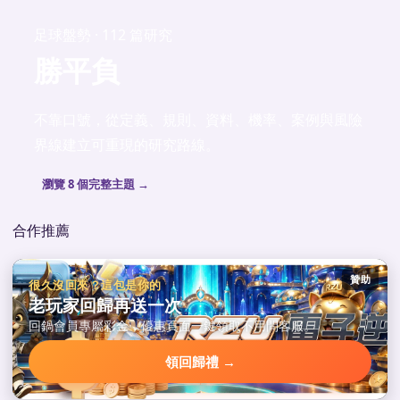
足球盤勢 · 112 篇研究
勝平負
不靠口號，從定義、規則、資料、機率、案例與風險
界線建立可重現的研究路線。
瀏覽 8 個完整主題 →
合作推薦
贊助
很久沒回來？這包是你的
老玩家回歸再送一次
回鍋會員專屬彩金，優惠頁面一鍵領取不用問客服。
領回歸禮 →