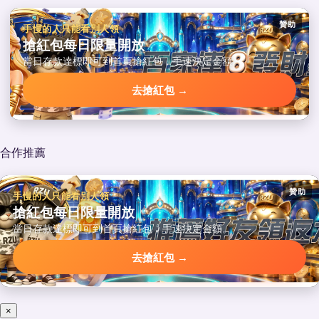
贊助
手慢的人只能看別人領
搶紅包每日限量開放
當日存款達標即可到首頁搶紅包，手速決定金額。
去搶紅包 →
合作推薦
贊助
手慢的人只能看別人領
搶紅包每日限量開放
當日存款達標即可到首頁搶紅包，手速決定金額。
去搶紅包 →
×