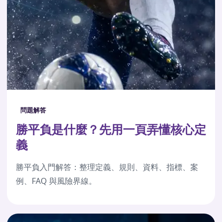
問題解答
勝平負是什麼？先用一頁弄懂核心定
義
勝平負入門解答：整理定義、規則、資料、指標、案
例、FAQ 與風險界線。