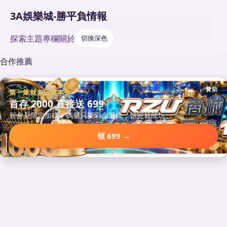
3A娛樂城-勝平負情報
探索
主題
專欄
關於
切換深色
合作推薦
贊助
第一筆就多三成本金
首存 2000 直接送 699
新會員限定加碼，碼量只要彩金五倍，領完就能玩。
領 699 →