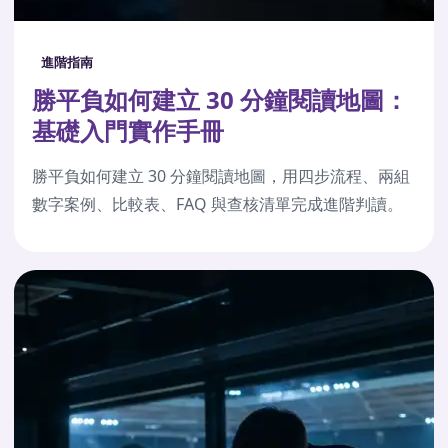
進階指南
勝平負如何建立 30 分鐘閱讀地圖：
基礎入門實作手冊
勝平負如何建立 30 分鐘閱讀地圖，用四步流程、兩組
數字案例、比較表、FAQ 與查核清單完成進階判讀。