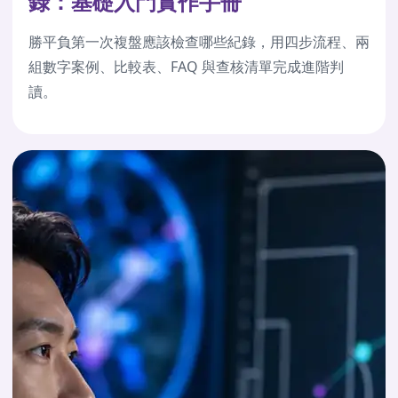
錄：基礎入門實作手冊
勝平負第一次複盤應該檢查哪些紀錄，用四步流程、兩
組數字案例、比較表、FAQ 與查核清單完成進階判
讀。