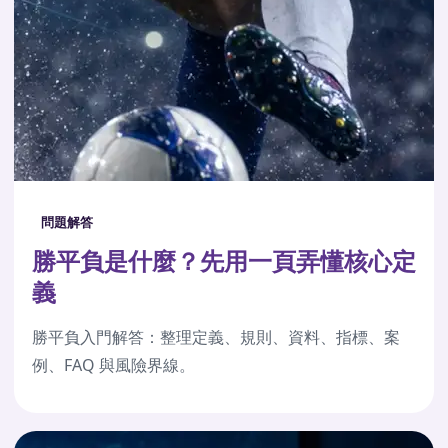
問題解答
勝平負是什麼？先用一頁弄懂核心定
義
勝平負入門解答：整理定義、規則、資料、指標、案
例、FAQ 與風險界線。