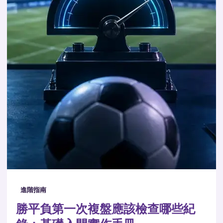
進階指南
勝平負第一次複盤應該檢查哪些紀