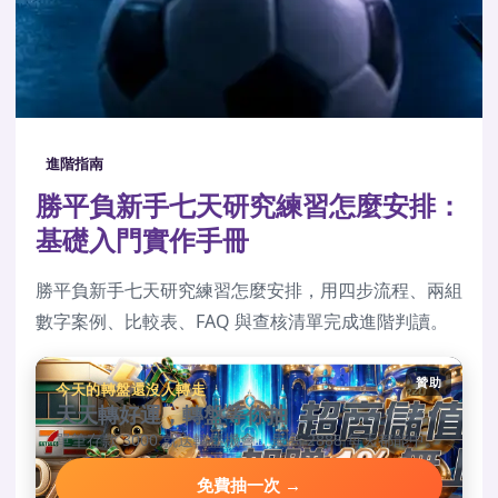
進階指南
勝平負新手七天研究練習怎麼安排：
基礎入門實作手冊
勝平負新手七天研究練習怎麼安排，用四步流程、兩組
數字案例、比較表、FAQ 與查核清單完成進階判讀。
贊助
今天的轉盤還沒人轉走
天天轉好運，轉盤等你抽
單筆存款 3000 就送轉盤機會，最高 2888 每天都能中。
免費抽一次 →