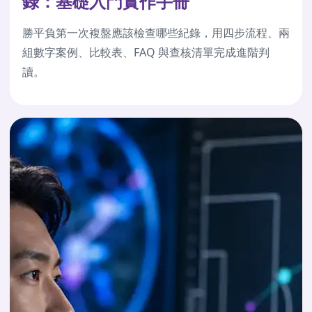
錄：基礎入門實作手冊
勝平負第一次複盤應該檢查哪些紀錄，用四步流程、兩
組數字案例、比較表、FAQ 與查核清單完成進階判
讀。