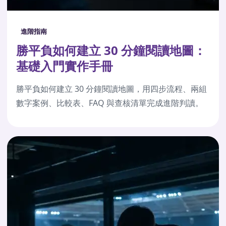
進階指南
勝平負如何建立 30 分鐘閱讀地圖：
基礎入門實作手冊
勝平負如何建立 30 分鐘閱讀地圖，用四步流程、兩組
數字案例、比較表、FAQ 與查核清單完成進階判讀。