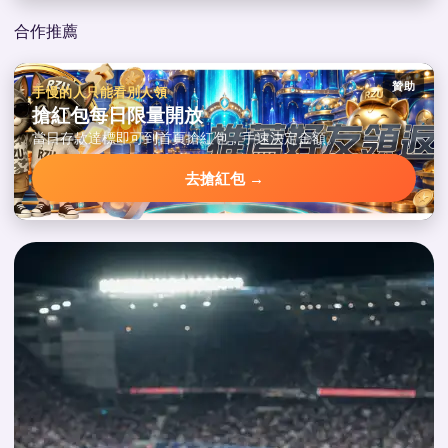
合作推薦
贊助
手慢的人只能看別人領
搶紅包每日限量開放
當日存款達標即可到首頁搶紅包，手速決定金額。
去搶紅包 →