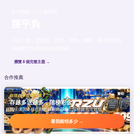
足球盤勢 · 112 篇研究
勝平負
不靠口號，從定義、規則、資料、機率、案例與風險
界線建立可重現的研究路線。
瀏覽 8 個完整主題 →
合作推薦
贊助
你現在卡在哪一階？
存越多送越多，階梯彩金
累積儲值達標自動解鎖對應彩金，階梯越高送越狠。
看我能領多少 →