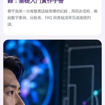
錄：基礎入門實作手冊
勝平負第一次複盤應該檢查哪些紀錄，用四步流程、兩
組數字案例、比較表、FAQ 與查核清單完成進階判
讀。