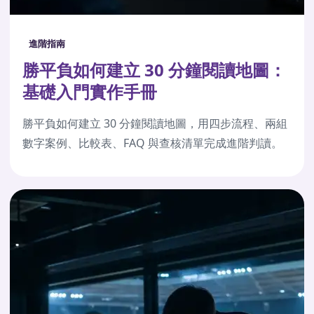
進階指南
勝平負如何建立 30 分鐘閱讀地圖：
基礎入門實作手冊
勝平負如何建立 30 分鐘閱讀地圖，用四步流程、兩組
數字案例、比較表、FAQ 與查核清單完成進階判讀。