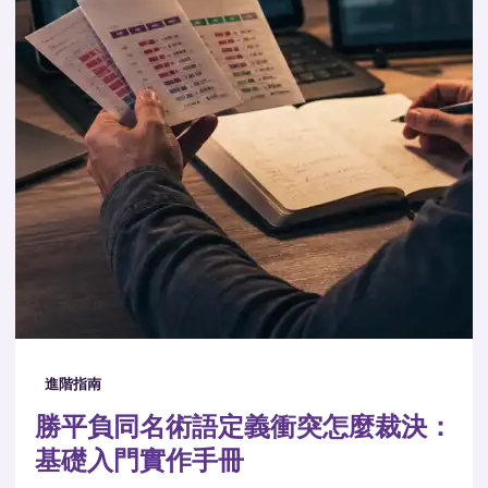
進階指南
勝平負同名術語定義衝突怎麼裁決：
基礎入門實作手冊