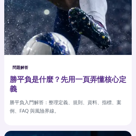
問題解答
勝平負是什麼？先用一頁弄懂核心定
義
勝平負入門解答：整理定義、規則、資料、指標、案
例、FAQ 與風險界線。