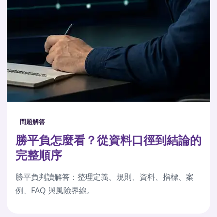
問題解答
勝平負怎麼看？從資料口徑到結論的
完整順序
勝平負判讀解答：整理定義、規則、資料、指標、案
例、FAQ 與風險界線。