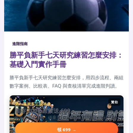
進階指南
勝平負新手七天研究練習怎麼安排：
基礎入門實作手冊
勝平負新手七天研究練習怎麼安排，用四步流程、兩組
數字案例、比較表、FAQ 與查核清單完成進階判讀。
贊助
第一筆就多三成本金
首存 2000 直接送 699
新會員限定加碼，碼量只要彩金五倍，領完就能玩。
領 699 →