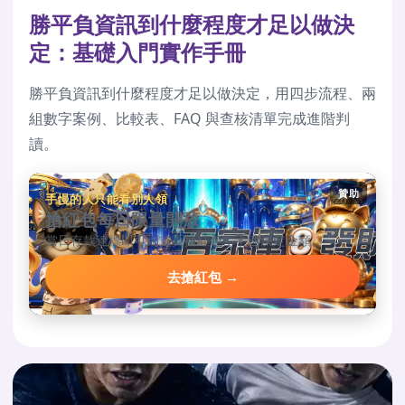
勝平負資訊到什麼程度才足以做決
定：基礎入門實作手冊
勝平負資訊到什麼程度才足以做決定，用四步流程、兩
組數字案例、比較表、FAQ 與查核清單完成進階判
讀。
贊助
手慢的人只能看別人領
搶紅包每日限量開放
當日存款達標即可到首頁搶紅包，手速決定金額。
去搶紅包 →