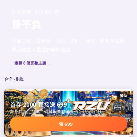
足球盤勢 · 112 篇研究
勝平負
不靠口號，從定義、規則、資料、機率、案例與風險
界線建立可重現的研究路線。
瀏覽 8 個完整主題 →
合作推薦
贊助
第一筆就多三成本金
首存 2000 直接送 699
新會員限定加碼，碼量只要彩金五倍，領完就能玩。
領 699 →