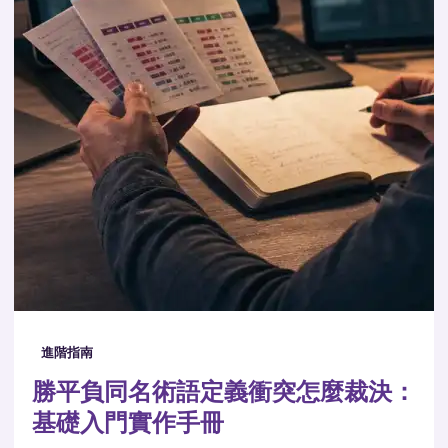
進階指南
勝平負同名術語定義衝突怎麼裁決：
基礎入門實作手冊