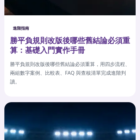
進階指南
勝平負規則改版後哪些舊結論必須重
算：基礎入門實作手冊
勝平負規則改版後哪些舊結論必須重算，用四步流程、
兩組數字案例、比較表、FAQ 與查核清單完成進階判
讀。