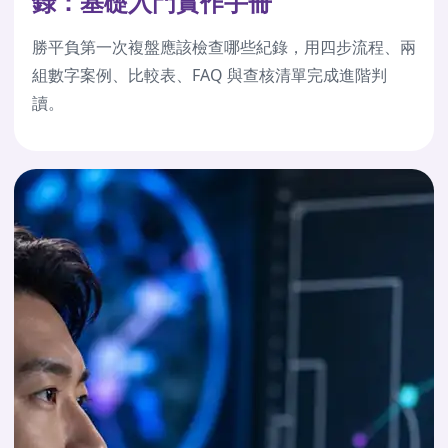
錄：基礎入門實作手冊
勝平負第一次複盤應該檢查哪些紀錄，用四步流程、兩
組數字案例、比較表、FAQ 與查核清單完成進階判
讀。