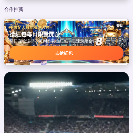
合作推薦
贊助
手慢的人只能看別人領
搶紅包每日限量開放
當日存款達標即可到首頁搶紅包，手速決定金額。
去搶紅包 →