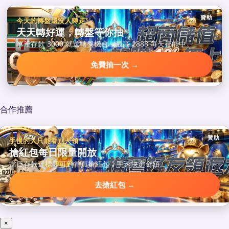
贊助
今天的轉盤還沒人轉走
天天轉好運，轉盤等你抽
單筆存款 3000 就送轉盤機會，最高 2888 每天都能中。
免費抽一次 →
合作推薦
贊助
手慢的人只能看別人領
搶紅包每日限量開放
當日存款達標即可到首頁搶紅包，手速決定金額。
去搶紅包 →
×