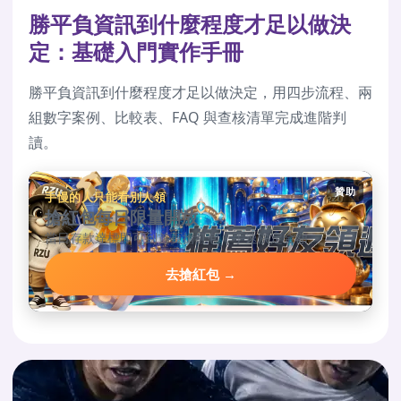
勝平負資訊到什麼程度才足以做決
定：基礎入門實作手冊
勝平負資訊到什麼程度才足以做決定，用四步流程、兩
組數字案例、比較表、FAQ 與查核清單完成進階判
讀。
贊助
手慢的人只能看別人領
搶紅包每日限量開放
當日存款達標即可到首頁搶紅包，手速決定金額。
去搶紅包 →