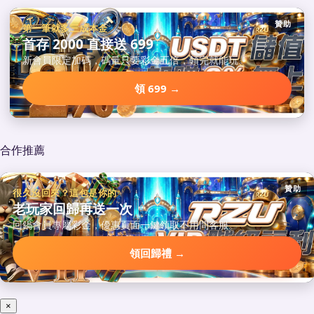
贊助
第一筆就多三成本金
首存 2000 直接送 699
新會員限定加碼，碼量只要彩金五倍，領完就能玩。
領 699 →
合作推薦
贊助
很久沒回來？這包是你的
老玩家回歸再送一次
回鍋會員專屬彩金，優惠頁面一鍵領取不用問客服。
領回歸禮 →
×