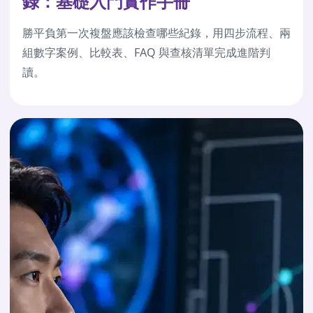
錄：基礎入門實作手冊
勝平負第一次複盤應該檢查哪些紀錄，用四步流程、兩
組數字案例、比較表、FAQ 與查核清單完成進階判
讀。