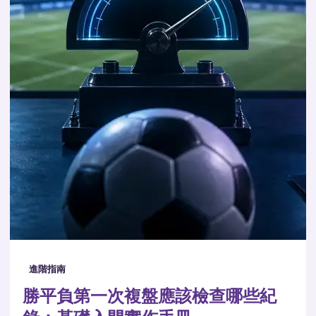
進階指南
勝平負第一次複盤應該檢查哪些紀