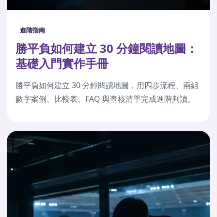
進階指南
勝平負如何建立 30 分鐘閱讀地圖：
基礎入門實作手冊
勝平負如何建立 30 分鐘閱讀地圖，用四步流程、兩組
數字案例、比較表、FAQ 與查核清單完成進階判讀。